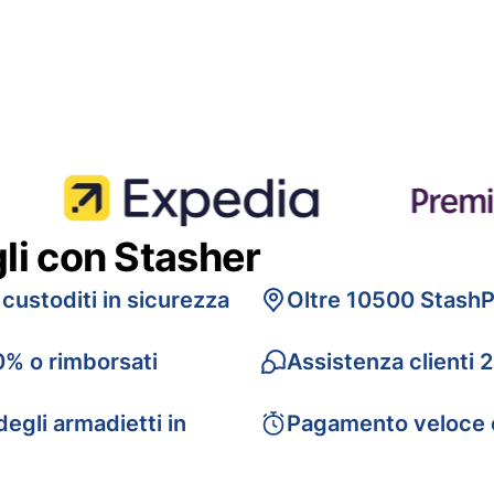
gli con Stasher
 custoditi in sicurezza
Oltre 10500 StashP
0% o rimborsati
Assistenza clienti 
egli armadietti in
Pagamento veloce 