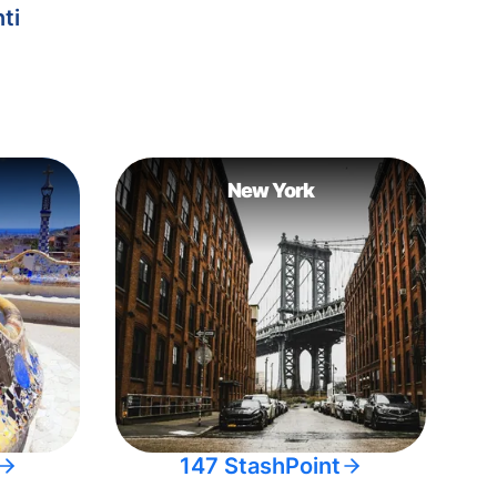
ti
New York
147 StashPoint