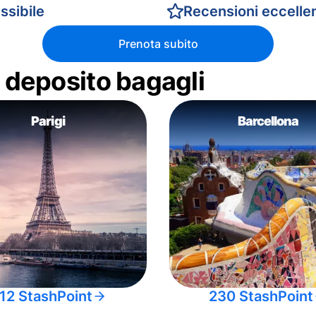
ssibile
Recensioni eccellen
Prenota subito
di deposito bagagli
Parigi
Barcellona
12 StashPoint
230 StashPoint