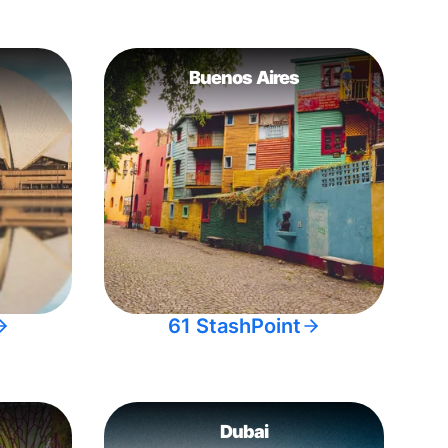
Buenos Aires
61 StashPoint
Dubai