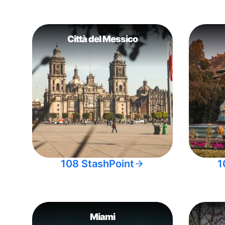
Città del Messico
108 StashPoint
1
Miami