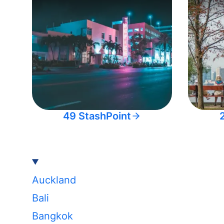
49 StashPoint
Auckland
Bali
Bangkok