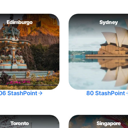
Edimburgo
Sydney
06 StashPoint
80 StashPoint
Toronto
Singapore