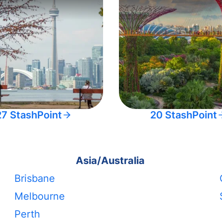
27 StashPoint
20 StashPoint
Asia/Australia
Brisbane
Melbourne
Perth