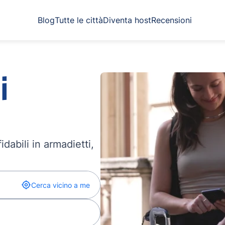
Blog
Tutte le città
Diventa host
Recensioni
i
dabili in armadietti,
Cerca vicino a me