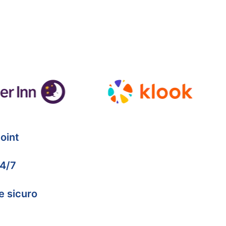
oint
24/7
e sicuro