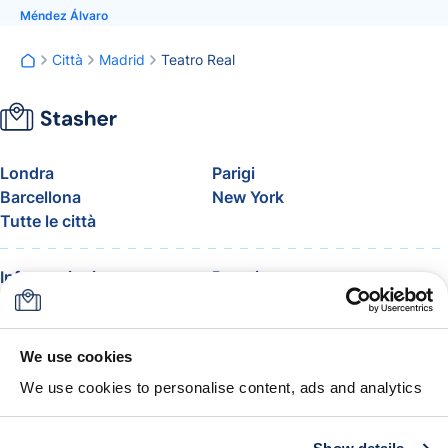
Méndez Álvaro
Città
Madrid
Teatro Real
Londra
Parigi
Barcellona
New York
Tutte le città
Informazioni
Prezzi
FAQ
Assistenza
Blog
Entra nel programma
affiliati di Stasher
We use cookies
Bagaglio consentito in
We use cookies to personalise content, ads and analytics
aereo
La garanzia Stasher
Termini e condizioni