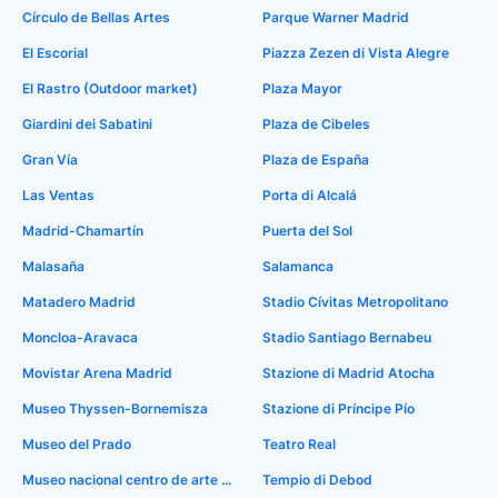
Círculo de Bellas Artes
Parque Warner Madrid
El Escorial
Piazza Zezen di Vista Alegre
El Rastro (Outdoor market)
Plaza Mayor
Giardini dei Sabatini
Plaza de Cibeles
Gran Vía
Plaza de España
Las Ventas
Porta di Alcalá
Madrid-Chamartín
Puerta del Sol
Malasaña
Salamanca
Matadero Madrid
Stadio Cívitas Metropolitano
Moncloa-Aravaca
Stadio Santiago Bernabeu
Movistar Arena Madrid
Stazione di Madrid Atocha
Museo Thyssen-Bornemisza
Stazione di Príncipe Pío
Museo del Prado
Teatro Real
Museo nacional centro de arte reina Sofia
Tempio di Debod