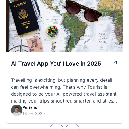
AI Travel App You’ll Love in 2025
Travelling is exciting, but planning every detail
can feel overwhelming. That’s why Tourist is
designed to be your AI-powered travel assistant,
making your trips smoother, smarter, and stress-
free. 🧭 What Makes the Tourist App Unique?
Periklis
18 set 2025
Unlike standard travel apps, Tourist combines
powerful tools into one easy-to-use platform:
With Tourist, your trip planning becomes as