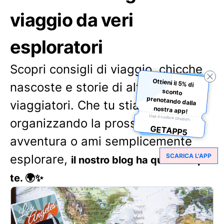
viaggio da veri
esploratori
Scopri consigli di viaggio, chicche
Ottieni il 5% di
sconto
prenotando dalla
nascoste e storie di altri
viaggiatori. Che tu stia
nostra app!
Usa il codice coupon:
organizzando la prossima
GETAPP5
avventura o ami semplicemente
SCARICA L'APP
esplorare,
il nostro blog ha qualcosa per
te. 🌍✨