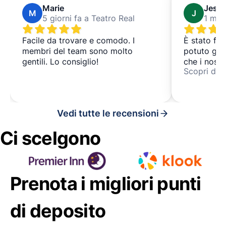
Marie
Jessi
M
J
5 giorni fa a Teatro Real
1 mes
Facile da trovare e comodo. I
È stato fac
membri del team sono molto
potuto god
gentili. Lo consiglio!
che i nostr
Scopri di p
con person
Vedi tutte le recensioni
Ci scelgono
Prenota i migliori punti
di deposito