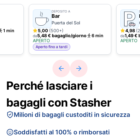
DEPOSITO A
Bar
Puerta del Sol
1 min
5,00
(500+)
4,98
(
5,48 € bagaglio/giorno
6 min
1,49 €
da
da
APERTO
APERTO
Aperto fino a tardi
Perché lasciare i
bagagli con Stasher
Milioni di bagagli custoditi in sicurezza
Soddisfatti al 100% o rimborsati