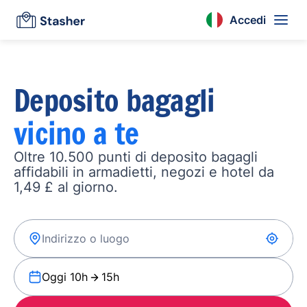
Accedi
Deposito bagagli
vicino a te
Oltre 10.500 punti di deposito bagagli
affidabili in armadietti, negozi e hotel da
1,49 £ al giorno.
Oggi 10h
15h