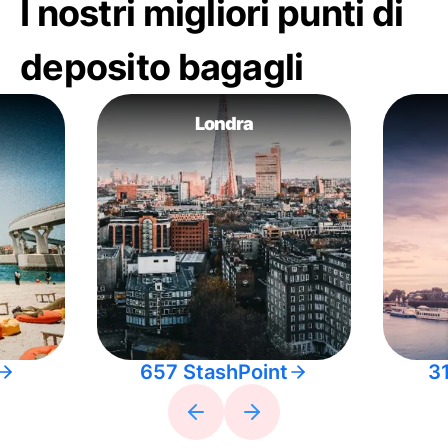
I nostri migliori punti di
deposito bagagli
Londra
657 StashPoint
3