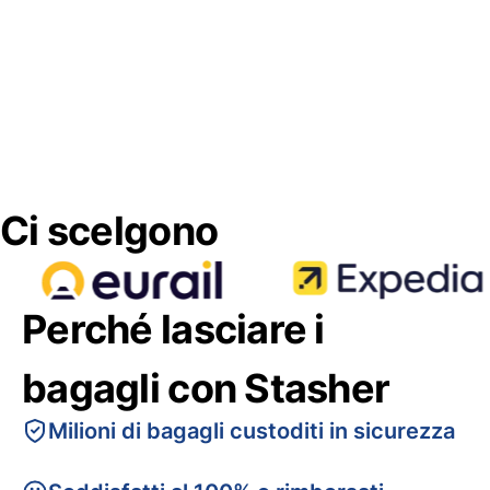
Ci scelgono
Perché lasciare i
bagagli con Stasher
Milioni di bagagli custoditi in sicurezza