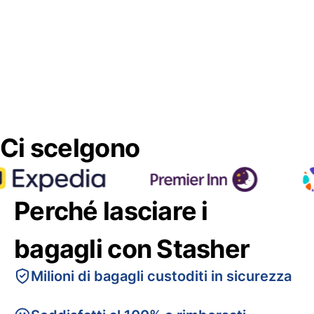
Ci scelgono
Perché lasciare i
bagagli con Stasher
Milioni di bagagli custoditi in sicurezza