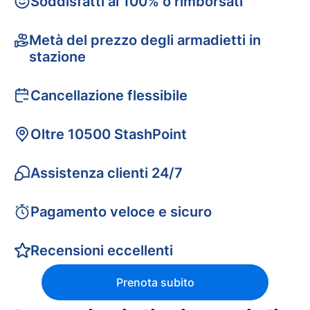
Soddisfatti al 100% o rimborsati
Metà del prezzo degli armadietti in
stazione
Cancellazione flessibile
Oltre 10500 StashPoint
Assistenza clienti 24/7
Pagamento veloce e sicuro
Recensioni eccellenti
Prenota subito