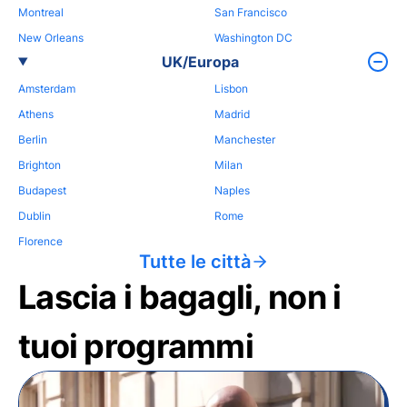
Montreal
San Francisco
New Orleans
Washington DC
UK/Europa
Amsterdam
Lisbon
Athens
Madrid
Berlin
Manchester
Brighton
Milan
Budapest
Naples
Dublin
Rome
Florence
Tutte le città
Lascia i bagagli, non i
tuoi programmi