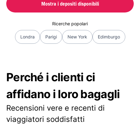
Mostra i depositi disponibili
Ricerche popolari
Londra
Parigi
New York
Edimburgo
Perché i clienti ci
affidano i loro bagagli
Recensioni vere e recenti di
viaggiatori soddisfatti