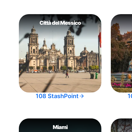
Città del Messico
108 StashPoint
1
Miami