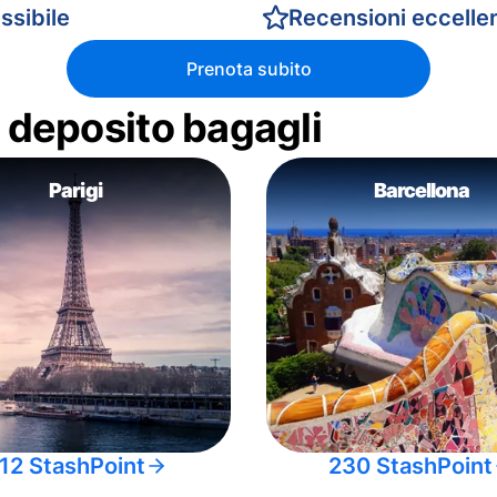
ssibile
Recensioni eccellen
Prenota subito
di deposito bagagli
Parigi
Barcellona
12 StashPoint
230 StashPoint