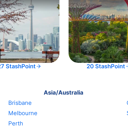
27 StashPoint
20 StashPoint
Asia/Australia
Brisbane
Melbourne
Perth