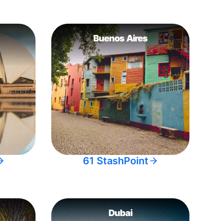
Buenos Aires
61 StashPoint
Dubai