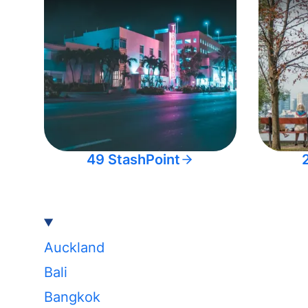
49 StashPoint
Auckland
Bali
Bangkok