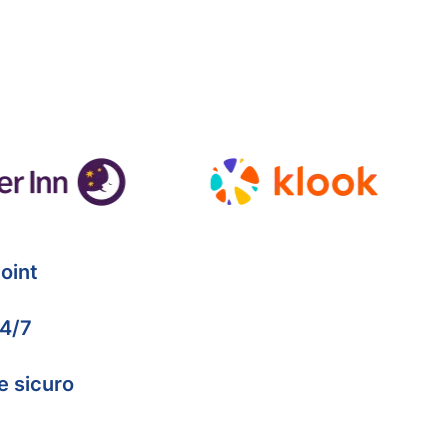
oint
24/7
e sicuro