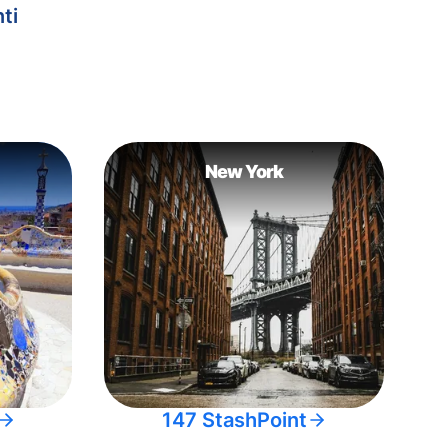
ti
New York
147 StashPoint