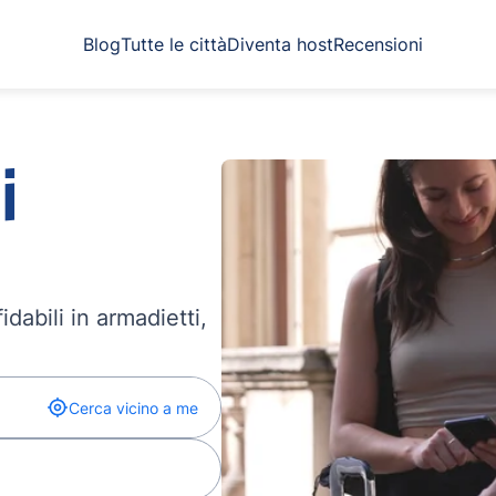
Blog
Tutte le città
Diventa host
Recensioni
i
dabili in armadietti,
Cerca vicino a me