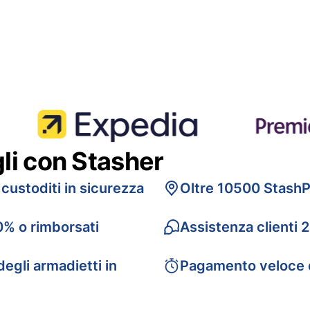
gli con Stasher
 custoditi in sicurezza
Oltre 10500 StashP
0% o rimborsati
Assistenza clienti 
egli armadietti in
Pagamento veloce 