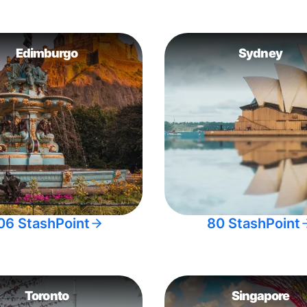
Edimburgo
Sydney
06 StashPoint
80 StashPoint
Toronto
Singapore