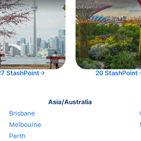
27 StashPoint
20 StashPoint
Asia/Australia
Brisbane
Melbourne
Perth