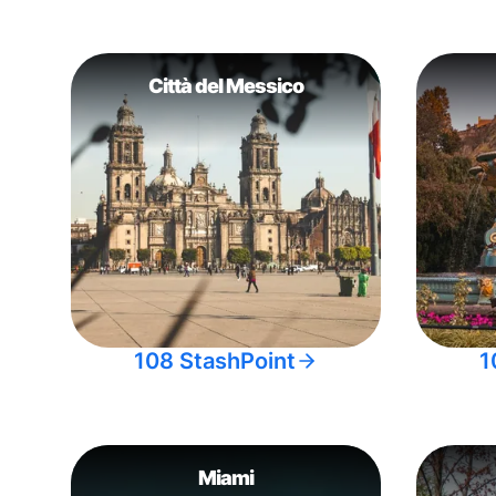
Città del Messico
108 StashPoint
1
Miami