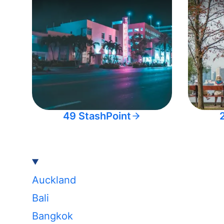
49 StashPoint
Auckland
Bali
Bangkok