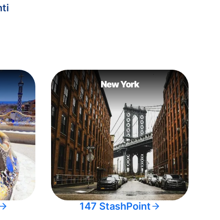
ti
New York
147 StashPoint