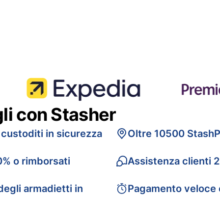
gli con Stasher
 custoditi in sicurezza
Oltre 10500 StashP
0% o rimborsati
Assistenza clienti 
egli armadietti in
Pagamento veloce 