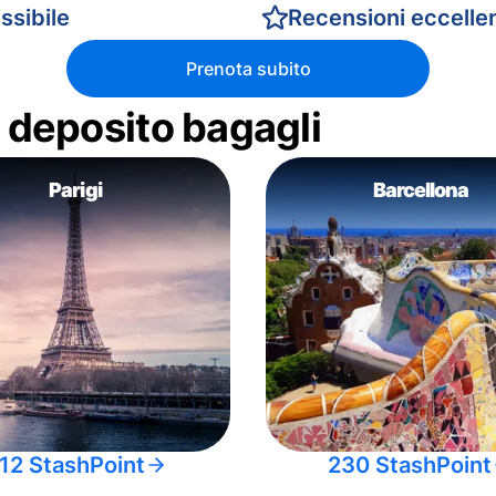
ssibile
Recensioni eccellen
Prenota subito
di deposito bagagli
Parigi
Barcellona
12 StashPoint
230 StashPoint