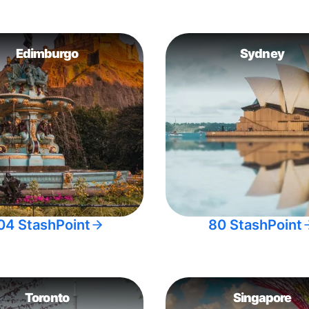
Edimburgo
Sydney
04 StashPoint
80 StashPoint
Toronto
Singapore