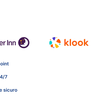
oint
24/7
e sicuro