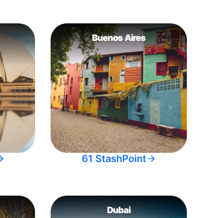
Buenos Aires
61 StashPoint
Dubai