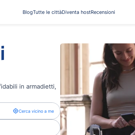
Blog
Tutte le città
Diventa host
Recensioni
i
dabili in armadietti,
Cerca vicino a me