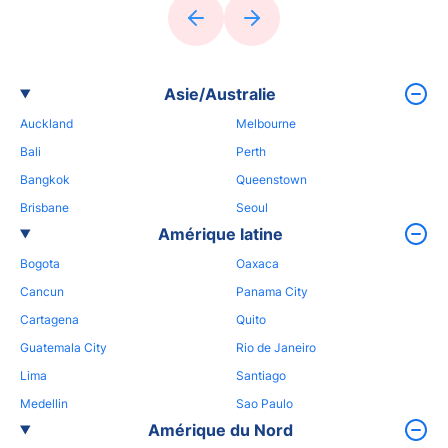
Asie/Australie
Auckland
Melbourne
Bali
Perth
Bangkok
Queenstown
Brisbane
Seoul
Amérique latine
Bogota
Oaxaca
Cancun
Panama City
Cartagena
Quito
Guatemala City
Rio de Janeiro
Lima
Santiago
Medellin
Sao Paulo
Amérique du Nord