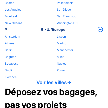
Boston
Philadelphia
Los Angeles
San Diego
Montreal
San Francisco
New Orleans
Washington DC
R.-U./Europe
Amsterdam
Lisbon
Athens
Madrid
Berlin
Manchester
Brighton
Milan
Budapest
Naples
Dublin
Rome
Florence
Voir les villes
Déposez vos bagages,
pas vos projets