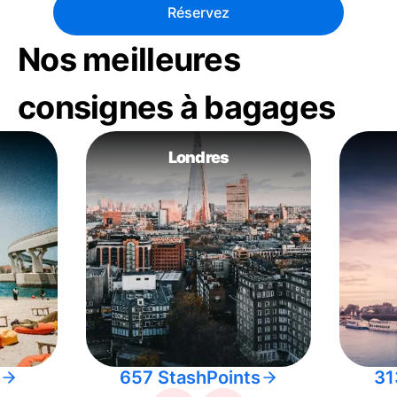
Réservez
Nos meilleures
consignes à bagages
Londres
657 StashPoints
31