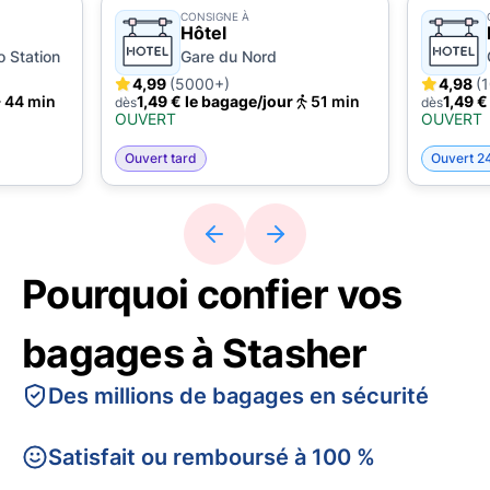
CONSIGNE À
Hôtel
o Station
Gare du Nord
4,99
(5000+)
4,98
(
44 min
1,49 € le bagage/jour
51 min
1,49 €
dès
dès
OUVERT
OUVERT
Ouvert tard
Ouvert 2
Pourquoi confier vos
bagages à Stasher
Des millions de bagages en sécurité
Satisfait ou remboursé à 100 %