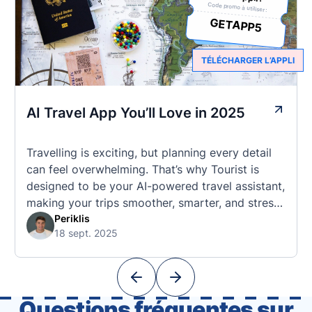
Code promo à utiliser :
GETAPP5
TÉLÉCHARGER L’APPLI
AI Travel App You’ll Love in 2025
Travelling is exciting, but planning every detail
can feel overwhelming. That’s why Tourist is
designed to be your AI-powered travel assistant,
making your trips smoother, smarter, and stress-
free. 🧭 What Makes the Tourist App Unique?
Periklis
18 sept. 2025
Unlike standard travel apps, Tourist combines
powerful tools into one easy-to-use platform:
With Tourist, your trip planning becomes as
exciting …
Questions fréquentes sur