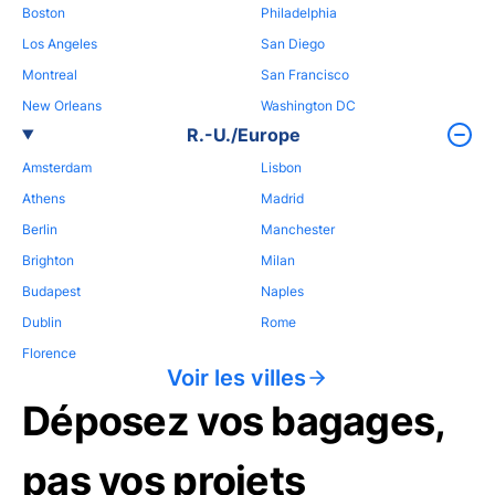
Boston
Philadelphia
Los Angeles
San Diego
Montreal
San Francisco
New Orleans
Washington DC
R.-U./Europe
Amsterdam
Lisbon
Athens
Madrid
Berlin
Manchester
Brighton
Milan
Budapest
Naples
Dublin
Rome
Florence
Voir les villes
Déposez vos bagages,
pas vos projets