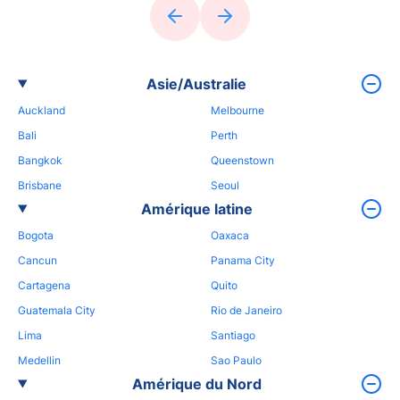
Asie/Australie
Auckland
Melbourne
Bali
Perth
Bangkok
Queenstown
Brisbane
Seoul
Amérique latine
Bogota
Oaxaca
Cancun
Panama City
Cartagena
Quito
Guatemala City
Rio de Janeiro
Lima
Santiago
Medellin
Sao Paulo
Amérique du Nord