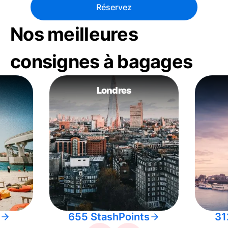
Réservez
Nos meilleures
consignes à bagages
Londres
655 StashPoints
31