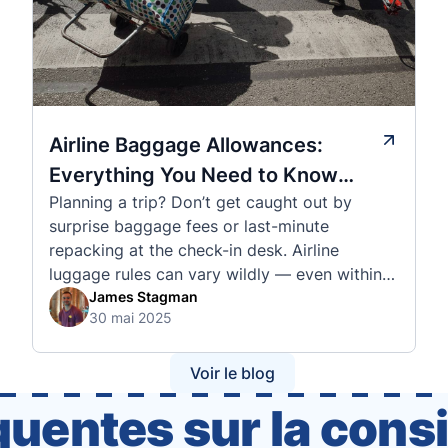
Airline Baggage Allowances:
Everything You Need to Know
Planning a trip? Don’t get caught out by
Before You Fly
surprise baggage fees or last-minute
repacking at the check-in desk. Airline
luggage rules can vary wildly — even within
the same country or alliance. That’s why
James Stagman
30 mai 2025
we’ve created a detailed set of guides to help
you navigate the cabin and checked baggage
policies of over 30 international …
Voir le blog
quentes sur la cons