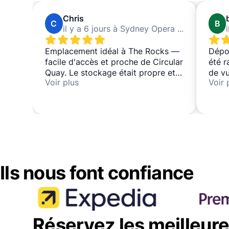
Chris
C
B
il y a 6 jours à Sydney Opera House
Emplacement idéal à The Rocks —
Dépos
facile d'accès et proche de Circular
été r
Quay. Le stockage était propre et
de vu
Voir plus
Voir 
sécurisé dans une pièce verrouillée
que n
surveillée par le personnel. Je
quelq
l'utiliserais sans hésiter à nouveau
journ
et le recommanderais à toute
L'emp
personne ayant besoin de déposer
juste
ses bagages pendant un moment.
où no
👌
excel
j'uti
Ils nous font confiance
Merci
Réservez les meilleur