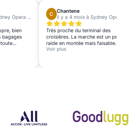
Chantene
C
il y a 3 mois à Sydney Opera House
il y a 4 mois à Sydney Opera House
opre, bien
Très proche du terminal des
s bagages
croisières. La marche est un peu
 toute
raide en montée mais faisable.
Voir plus
e
Dépose et prise en charge rapides
et faciles, bon emplacement et je
l'utiliserais à nouveau.