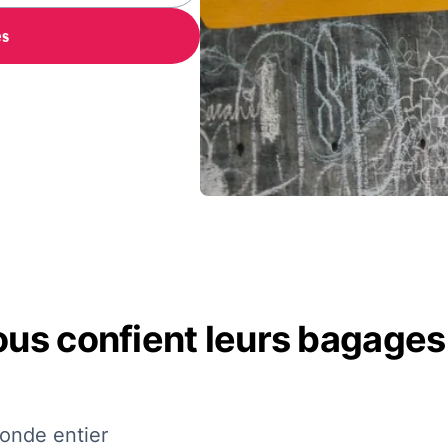
es
nous confient leurs bagage
monde entier