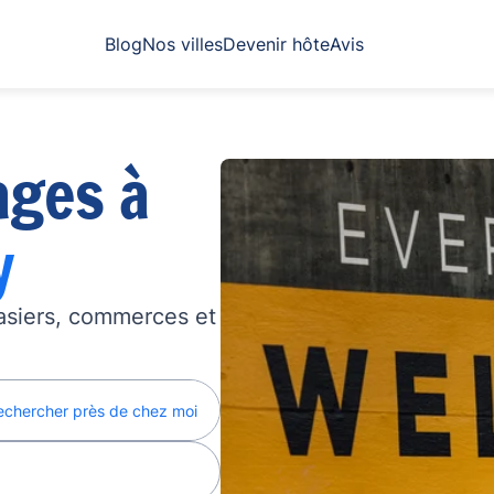
Blog
Nos villes
Devenir hôte
Avis
ages à
y
asiers, commerces et
echercher près de chez moi