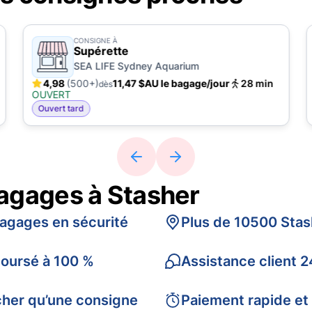
CONSIGNE À
Supérette
SEA LIFE Sydney Aquarium
4,98
(500+)
11,47 $AU le bagage/jour
28 min
dès
OUVERT
Ouvert tard
bagages à Stasher
bagages en sécurité
Plus de 10500 Stas
boursé à 100 %
Assistance client 2
cher qu’une consigne
Paiement rapide et