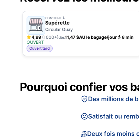
CONSIGNE À
Supérette
Circular Quay
in
4,99
(1000+)
11,47 $AU le bagage/jour
8 min
dès
OUVERT
Ouvert tard
Pourquoi confier vos 
Des millions de 
Satisfait ou rem
Deux fois moins 