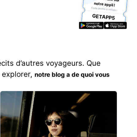
notre appli !
Code promo à utiliser :
GETAPP5
écits d’autres voyageurs. Que
 explorer,
notre blog a de quoi vous