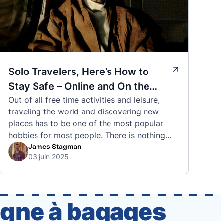
Solo Travelers, Here’s How to
Stay Safe – Online and On the
Out of all free time activities and leisure,
Road
traveling the world and discovering new
places has to be one of the most popular
hobbies for most people. There is nothing
quite like visiting a brand new city, country,
James Stagman
03 juin 2025
or region and experiencing the culture, the
traditions, the languages, and everything else
that a completely new …
igne à bagages