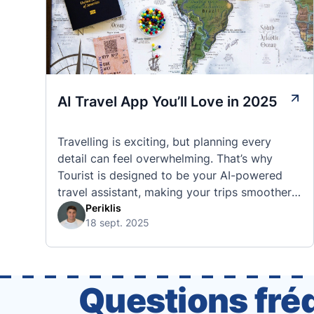
AI Travel App You’ll Love in 2025
Travelling is exciting, but planning every
detail can feel overwhelming. That’s why
Tourist is designed to be your AI-powered
travel assistant, making your trips smoother,
smarter, and stress-free. 🧭 What Makes the
Periklis
18 sept. 2025
Tourist App Unique? Unlike standard travel
apps, Tourist combines powerful tools into
one easy-to-use platform: With Tourist, your
trip planning becomes as exciting …
Questions fré