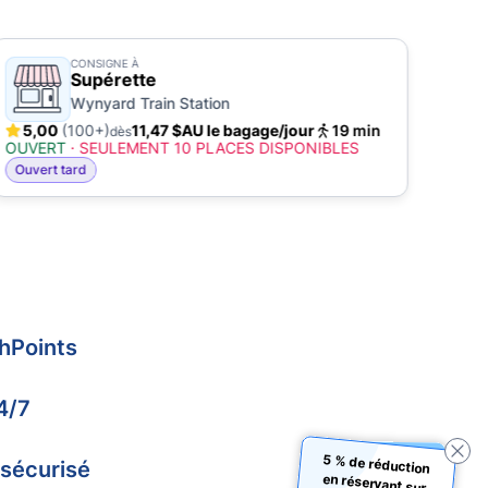
CONSIGNE À
Supérette
Wynyard Train Station
5,00
(100+)
11,47 $AU le bagage/jour
19 min
5,
dès
OUVERT
·
SEULEMENT 10 PLACES DISPONIBLES
OUV
Ouvert tard
Ouve
hPoints
4/7
5 % de réduction
en réservant sur
 sécurisé