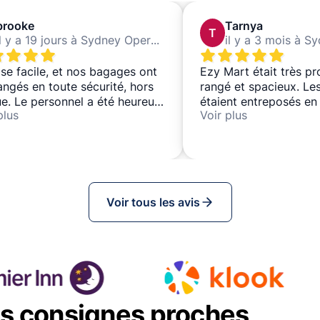
brooke
Tarnya
T
il y a 19 jours à Sydney Opera House
e facile, et nos bagages ont
Ezy Mart était très pr
angés en toute sécurité, hors
rangé et spacieux. Le
e. Le personnel a été heureux
étaient entreposés en
plus
Voir plus
ous puissions les laisser
sécurité. Procédure d
ues heures ou toute la
dépôt/retrait facile.
ée, ce qui était très pratique.
lacement était parfait aussi –
 en face de Sake at The Rocks,
us avons déjeuné. Un service
Voir tous les avis
lent et sans tracas que
liserais volontiers à nouveau.
 !
es consignes proches