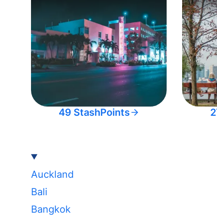
49 StashPoints
2
Auckland
Bali
Bangkok