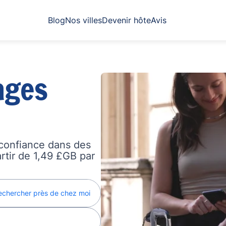
Blog
Nos villes
Devenir hôte
Avis
ages
confiance dans des
artir de 1,49 £GB par
echercher près de chez moi