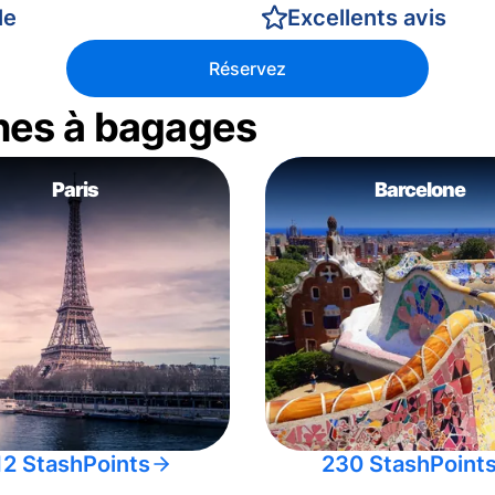
le
Excellents avis
Réservez
nes à bagages
Paris
Barcelone
12 StashPoints
230 StashPoint