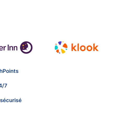
hPoints
4/7
 sécurisé