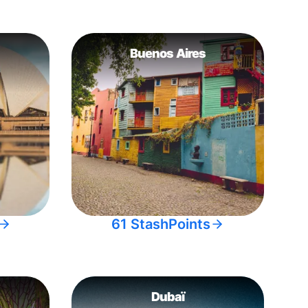
Buenos Aires
61 StashPoints
Dubaï