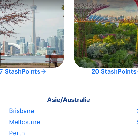
7 StashPoints
20 StashPoints
Asie/Australie
Brisbane
Melbourne
Perth