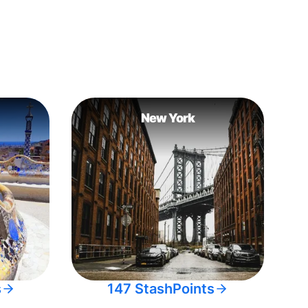
New York
s
147 StashPoints