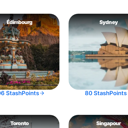
Édimbourg
Sydney
06 StashPoints
80 StashPoints
Toronto
Singapour