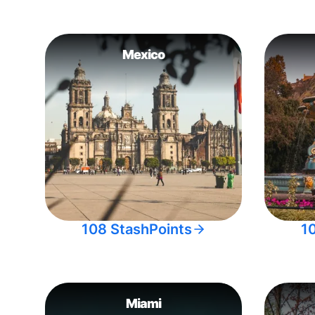
Mexico
108 StashPoints
1
Miami