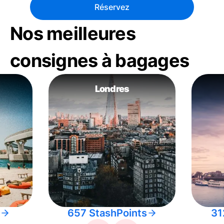
Réservez
Nos meilleures
consignes à bagages
Londres
657 StashPoints
31