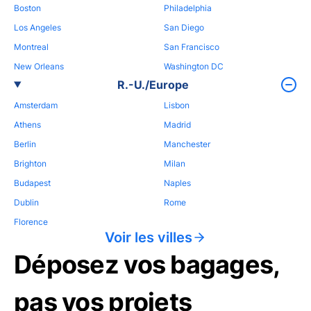
Boston
Philadelphia
Los Angeles
San Diego
Montreal
San Francisco
New Orleans
Washington DC
R.-U./Europe
Amsterdam
Lisbon
Athens
Madrid
Berlin
Manchester
Brighton
Milan
Budapest
Naples
Dublin
Rome
Florence
Voir les villes
Déposez vos bagages,
pas vos projets