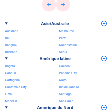
Asie/Australie
Auckland
Melbourne
Bali
Perth
Bangkok
Queenstown
Brisbane
Seoul
Amérique latine
Bogota
Oaxaca
Cancun
Panama City
Cartagena
Quito
Guatemala City
Rio de Janeiro
Lima
Santiago
Medellin
Sao Paulo
Amérique du Nord