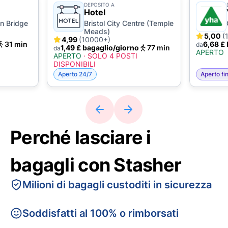
DEPOSITO A
Hotel
on Bridge
Bristol City Centre (Temple
Meads)
5,00
(
4,99
(10000+)
31 min
6,68 £
da
1,49 £ bagaglio/giorno
77 min
da
APERTO
APERTO
·
SOLO 4 POSTI
DISPONIBILI
Aperto 24/7
Aperto fin
Perché lasciare i
bagagli con Stasher
Milioni di bagagli custoditi in sicurezza
Soddisfatti al 100% o rimborsati