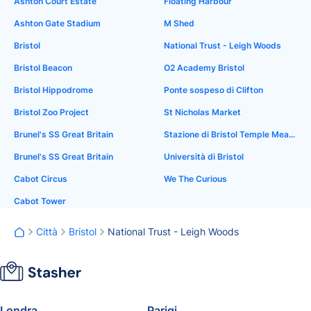
Ashton Court Estate
Floating Harbour
Ashton Gate Stadium
M Shed
Bristol
National Trust - Leigh Woods
Bristol Beacon
O2 Academy Bristol
Bristol Hippodrome
Ponte sospeso di Clifton
Bristol Zoo Project
St Nicholas Market
Brunel's SS Great Britain
Stazione di Bristol Temple Meads
Brunel's SS Great Britain
Università di Bristol
Cabot Circus
We The Curious
Cabot Tower
Città
Bristol
National Trust - Leigh Woods
Londra
Parigi