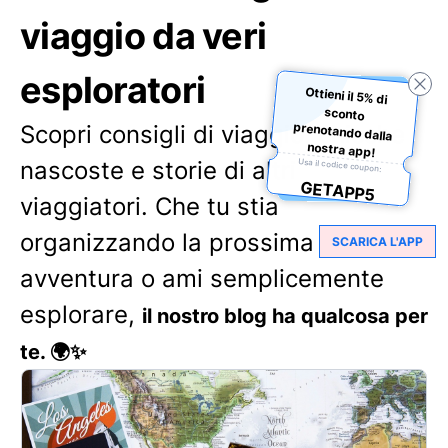
viaggio da veri
esploratori
Ottieni il 5% di
sconto
prenotando dalla
Scopri consigli di viaggio, chicche
nostra app!
nascoste e storie di altri
Usa il codice coupon:
GETAPP5
viaggiatori. Che tu stia
organizzando la prossima
SCARICA L'APP
avventura o ami semplicemente
esplorare,
il nostro blog ha qualcosa per
te. 🌍✨