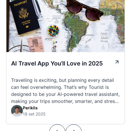
AI Travel App You’ll Love in 2025
Travelling is exciting, but planning every detail
can feel overwhelming. That’s why Tourist is
designed to be your AI-powered travel assistant,
making your trips smoother, smarter, and stress-
free. 🧭 What Makes the Tourist App Unique?
Periklis
18 set 2025
Unlike standard travel apps, Tourist combines
powerful tools into one easy-to-use platform:
With Tourist, your trip planning becomes as