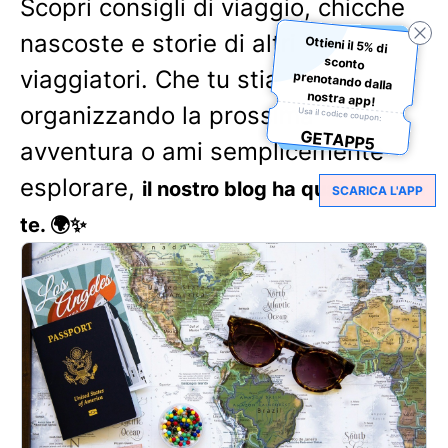
Scopri consigli di viaggio, chicche
nascoste e storie di altri
Ottieni il 5% di
sconto
prenotando dalla
viaggiatori. Che tu stia
nostra app!
organizzando la prossima
Usa il codice coupon:
GETAPP5
avventura o ami semplicemente
esplorare,
il nostro blog ha qualcosa per
SCARICA L'APP
te. 🌍✨