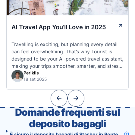
AI Travel App You’ll Love in 2025
Travelling is exciting, but planning every detail
can feel overwhelming. That’s why Tourist is
designed to be your AI-powered travel assistant,
making your trips smoother, smarter, and stress-
free. 🧭 What Makes the Tourist App Unique?
Periklis
18 set 2025
Unlike standard travel apps, Tourist combines
powerful tools into one easy-to-use platform:
With Tourist, your trip planning becomes as
exciting …
Domande frequenti sul
deposito bagagli
È sicuro il deposito bagagli di Stasher in Ponte