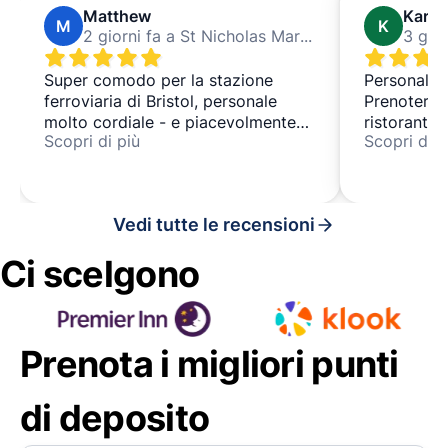
Matthew
Karia
M
K
2 giorni fa a St Nicholas Market
Super comodo per la stazione
Personale 
ferroviaria di Bristol, personale
Prenoterei 
molto cordiale - e piacevolmente
ristoranti 
Scopri di più
Scopri di p
climatizzato in una giornata calda.
per bere q
lasciato le
Vedi tutte le recensioni
Ci scelgono
Prenota i migliori punti
di deposito