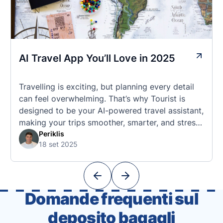
AI Travel App You’ll Love in 2025
Travelling is exciting, but planning every detail
can feel overwhelming. That’s why Tourist is
designed to be your AI-powered travel assistant,
making your trips smoother, smarter, and stress-
free. 🧭 What Makes the Tourist App Unique?
Periklis
18 set 2025
Unlike standard travel apps, Tourist combines
powerful tools into one easy-to-use platform:
With Tourist, your trip planning becomes as
exciting …
Domande frequenti sul
deposito bagagli