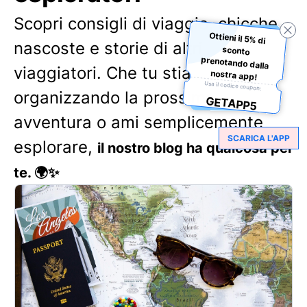
Scopri consigli di viaggio, chicche
Ottieni il 5% di
sconto
prenotando dalla
nascoste e storie di altri
viaggiatori. Che tu stia
nostra app!
Usa il codice coupon:
organizzando la prossima
GETAPP5
avventura o ami semplicemente
SCARICA L'APP
esplorare,
il nostro blog ha qualcosa per
te. 🌍✨