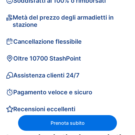
Soddisfatti al 100% o rimborsati
Metà del prezzo degli armadietti in
stazione
Cancellazione flessibile
Oltre 10700 StashPoint
Assistenza clienti 24/7
Pagamento veloce e sicuro
Recensioni eccellenti
Prenota subito