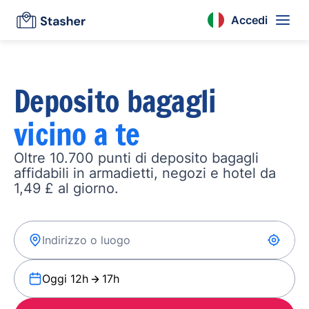
Accedi
Deposito bagagli
vicino a te
Oltre 10.700 punti di deposito bagagli
affidabili in armadietti, negozi e hotel da
1,49 £ al giorno.
Oggi 12h
17h