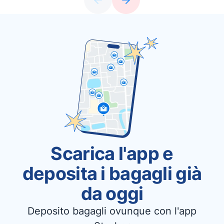
Scarica l'app e
deposita i bagagli già
da oggi
Deposito bagagli ovunque con l'app