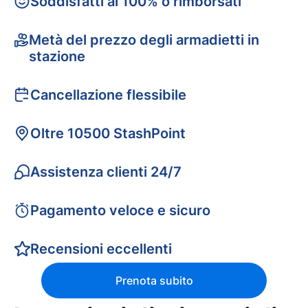
Soddisfatti al 100% o rimborsati
Metà del prezzo degli armadietti in
stazione
Cancellazione flessibile
Oltre 10500 StashPoint
Assistenza clienti 24/7
Pagamento veloce e sicuro
Recensioni eccellenti
Prenota subito