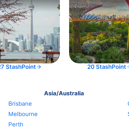
27 StashPoint
20 StashPoint
Asia/Australia
Brisbane
Melbourne
Perth