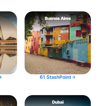
Buenos Aires
61 StashPoint
Dubai