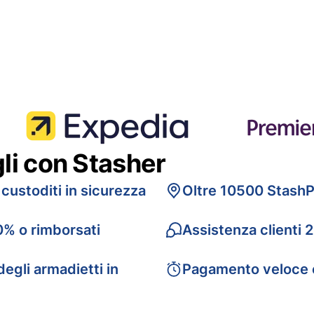
gli con Stasher
 custoditi in sicurezza
Oltre 10500 StashP
0% o rimborsati
Assistenza clienti 
egli armadietti in
Pagamento veloce 