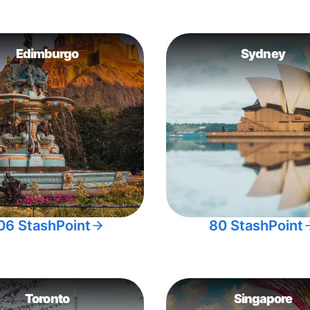
Edimburgo
Sydney
06 StashPoint
80 StashPoint
Toronto
Singapore