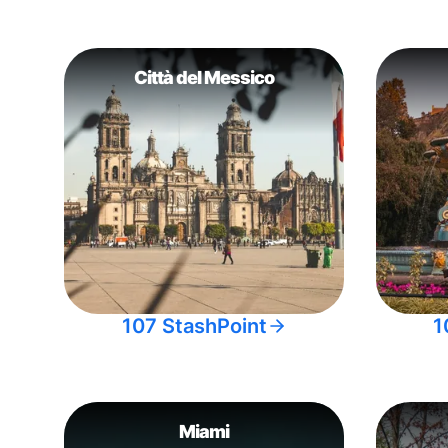
Città del Messico
107 StashPoint
1
Miami