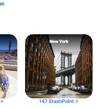
ti
New York
147 StashPoint