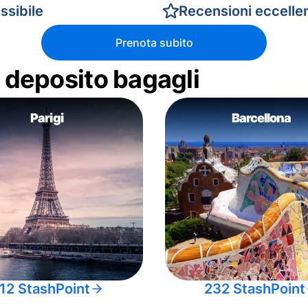
ssibile
Recensioni eccellen
Prenota subito
di deposito bagagli
Parigi
Barcellona
12 StashPoint
232 StashPoint