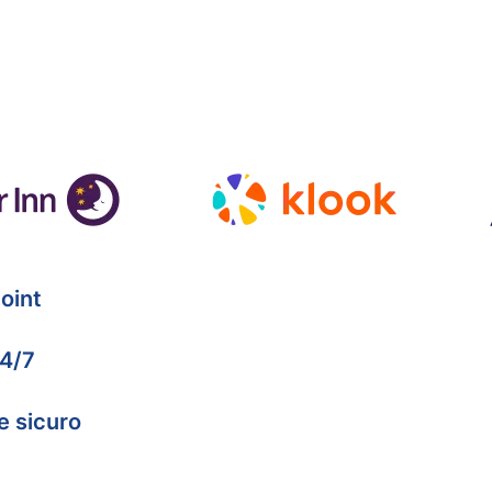
oint
24/7
e sicuro