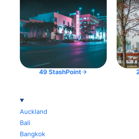
49 StashPoint
Auckland
Bali
Bangkok