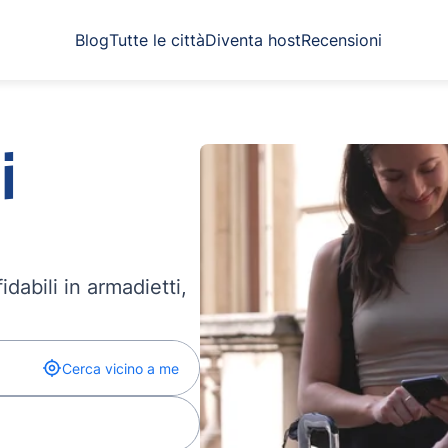
Blog
Tutte le città
Diventa host
Recensioni
i
dabili in armadietti,
Cerca vicino a me