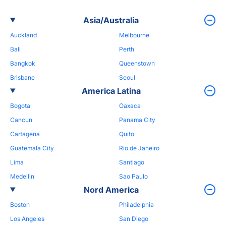
Asia/Australia
Auckland
Melbourne
Bali
Perth
Bangkok
Queenstown
Brisbane
Seoul
America Latina
Bogota
Oaxaca
Cancun
Panama City
Cartagena
Quito
Guatemala City
Rio de Janeiro
Lima
Santiago
Medellin
Sao Paulo
Nord America
Boston
Philadelphia
Los Angeles
San Diego