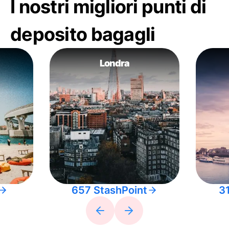
I nostri migliori punti di
deposito bagagli
Londra
657 StashPoint
3