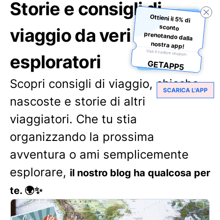
Storie e consigli di
Ottieni il 5% di
sconto
prenotando dalla
viaggio da veri
nostra app!
Usa il codice coupon:
esploratori
GETAPP5
Scopri consigli di viaggio, chicche
SCARICA L'APP
nascoste e storie di altri
viaggiatori. Che tu stia
organizzando la prossima
avventura o ami semplicemente
esplorare,
il nostro blog ha qualcosa per
te. 🌍✨