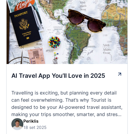
AI Travel App You’ll Love in 2025
Travelling is exciting, but planning every detail
can feel overwhelming. That’s why Tourist is
designed to be your AI-powered travel assistant,
making your trips smoother, smarter, and stress-
free. 🧭 What Makes the Tourist App Unique?
Periklis
18 set 2025
Unlike standard travel apps, Tourist combines