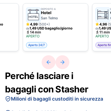
DEPOSITO A
Hotel
San Telmo
no
4,99
(500+)
4,96
(
1,49 USD bagaglio/giorno
1,49 U
da
da
14 min
11 min
APERTO
APERTO
Aperto 24/7
Aperto fin
Perché lasciare i
bagagli con Stasher
Milioni di bagagli custoditi in sicurezza