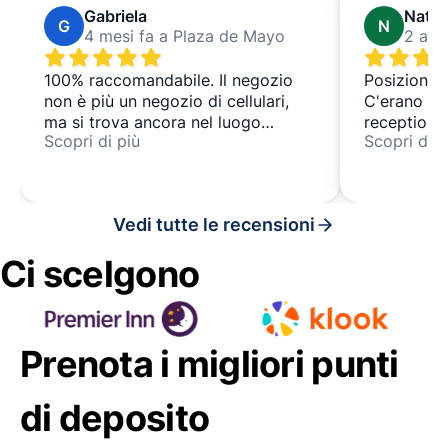
Gabriela
Natal
G
N
4 mesi fa a Plaza de Mayo
2 ann
100% raccomandabile. Il negozio
Posizione p
non è più un negozio di cellulari,
C'erano se
ma si trova ancora nel luogo
reception 
Scopri di più
Scopri di p
indicato. La persona che ci ha
facile lasci
accolto è stata molto gentile.
Vedi tutte le recensioni
Ci scelgono
Prenota i migliori punti
di deposito