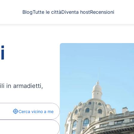
Blog
Tutte le città
Diventa host
Recensioni
i
li in armadietti,
Cerca vicino a me