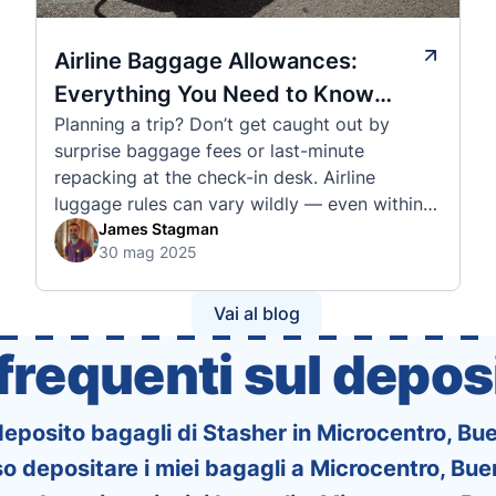
Airline Baggage Allowances:
Everything You Need to Know
Planning a trip? Don’t get caught out by
Before You Fly
surprise baggage fees or last-minute
repacking at the check-in desk. Airline
luggage rules can vary wildly — even within
the same country or alliance. That’s why
James Stagman
30 mag 2025
we’ve created a detailed set of guides to help
you navigate the cabin and checked baggage
policies of over 30 international …
Vai al blog
requenti sul deposi
 deposito bagagli di Stasher in Microcentro, Bu
 depositare i miei bagagli a Microcentro, Bue