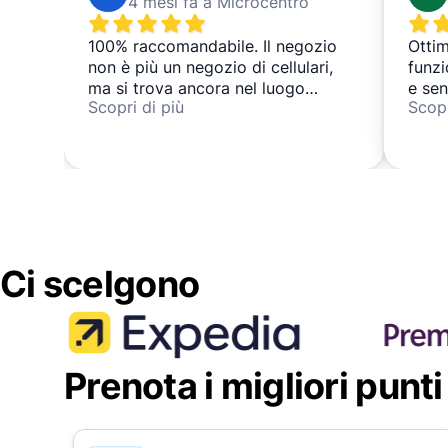
4 mesi fa a Microcentro
100% raccomandabile. Il negozio
Ottim
non è più un negozio di cellulari,
funz
ma si trova ancora nel luogo
e sen
Scopri di più
Scopr
indicato. La persona che ci ha
è mo
accolto è stata molto gentile.
Ci scelgono
Prenota i migliori punti