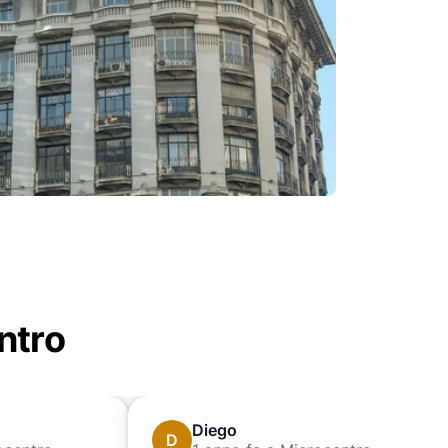
entro
Diego
D