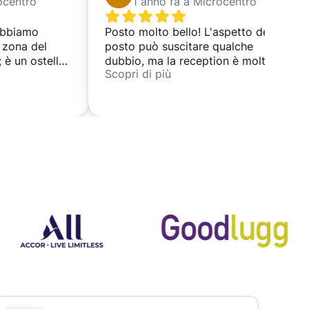
ocentro
1 anno fa a Microcentro
abbiamo
Posto molto bello! L'aspetto del
a zona del
posto può suscitare qualche
 è un ostello
dubbio, ma la reception è molto
Scopri di più
piti di tutte
gentile e attenta. Prima volta sulla
ngono. Le
piattaforma e ha soddisfatto molto
 igienici sono
bene le mie aspettative. Facile,
l personale
comodo e veloce! Lo consiglio.
o di tutto per
i.
o di nuovo