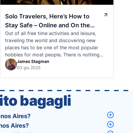
Solo Travelers, Here’s How to
Stay Safe – Online and On the
Out of all free time activities and leisure,
Road
traveling the world and discovering new
places has to be one of the most popular
hobbies for most people. There is nothing
quite like visiting a brand new city, country,
James Stagman
03 giu 2025
or region and experiencing the culture, the
traditions, the languages, and everything else
that a completely new …
to bagagli
enos Aires?
nos Aires?