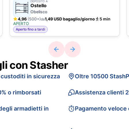
DEPOSITO A
Ostello
Obelisco
4,96
(500+)
1,49 USD bagaglio/giorno
5 min
da
APERTO
Aperto fino a tardi
gli con Stasher
 custoditi in sicurezza
Oltre 10500 StashP
0% o rimborsati
Assistenza clienti 
egli armadietti in
Pagamento veloce 