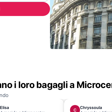
i
dano i loro bagagli a Microc
ondo
Elisa
Chryssoula
C