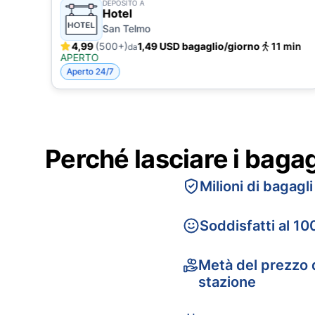
DEPOSITO A
Hotel
San Telmo
4,99
(500+)
1,49 USD bagaglio/giorno
11 min
da
APERTO
Aperto 24/7
Perché lasciare i baga
Milioni di bagagli
Soddisfatti al 10
Metà del prezzo d
stazione