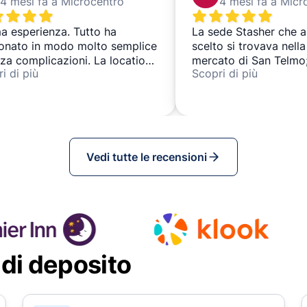
4 mesi fa a Microcentro
4 mesi fa a Micr
a esperienza. Tutto ha
La sede Stasher che 
ionato in modo molto semplice
scelto si trovava nell
za complicazioni. La location
mercato di San Telmo;
i di più
Scopri di più
lto buona.
molto elegante, con os
le età che vanno e ve
aree comuni e i servizi
puliti e accoglienti e i
della reception ha fatt
farci sentire i benvenut
Vedi tutte le recensioni
Sicuramente useremm
questa sede!
 di deposito