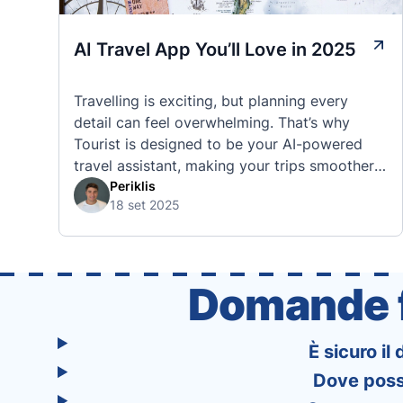
AI Travel App You’ll Love in 2025
Travelling is exciting, but planning every
detail can feel overwhelming. That’s why
Tourist is designed to be your AI-powered
travel assistant, making your trips smoother,
smarter, and stress-free. 🧭 What Makes the
Periklis
18 set 2025
Tourist App Unique? Unlike standard travel
apps, Tourist combines powerful tools into
one easy-to-use platform: With Tourist, your
trip planning becomes as exciting …
Domande f
È sicuro il
Dove posso