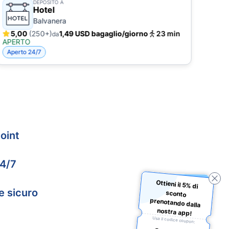
DEPOSITO A
Hotel
Balvanera
5,00
(250+)
1,49 USD bagaglio/giorno
23 min
4,
da
APERTO
APE
Aperto 24/7
Aper
oint
24/7
Ottieni il 5% di
sconto
prenotando dalla
e sicuro
nostra app!
Usa il codice coupon: