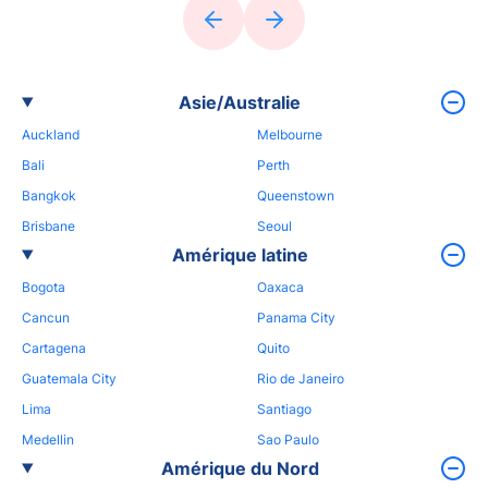
Asie/Australie
Auckland
Melbourne
Bali
Perth
Bangkok
Queenstown
Brisbane
Seoul
Amérique latine
Bogota
Oaxaca
Cancun
Panama City
Cartagena
Quito
Guatemala City
Rio de Janeiro
Lima
Santiago
Medellin
Sao Paulo
Amérique du Nord