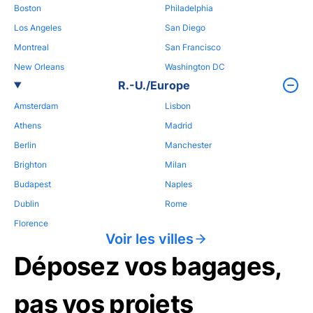
Boston
Philadelphia
Los Angeles
San Diego
Montreal
San Francisco
New Orleans
Washington DC
R.-U./Europe
Amsterdam
Lisbon
Athens
Madrid
Berlin
Manchester
Brighton
Milan
Budapest
Naples
Dublin
Rome
Florence
Voir les villes
Déposez vos bagages,
pas vos projets