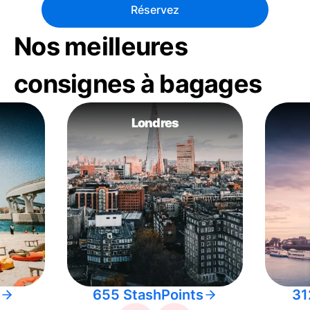
Réservez
Nos meilleures
consignes à bagages
Londres
655 StashPoints
31