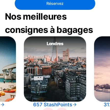
Réservez
Nos meilleures
consignes à bagages
Londres
657 StashPoints
31