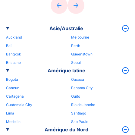
Asie/Australie
Auckland
Melbourne
Bali
Perth
Bangkok
Queenstown
Brisbane
Seoul
Amérique latine
Bogota
Oaxaca
Cancun
Panama City
Cartagena
Quito
Guatemala City
Rio de Janeiro
Lima
Santiago
Medellin
Sao Paulo
Amérique du Nord