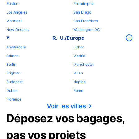
Boston
Philadelphia
Los Angeles
San Diego
Montreal
San Francisco
New Orleans
Washington DC
R.-U./Europe
Amsterdam
Lisbon
Athens
Madrid
Berlin
Manchester
Brighton
Milan
Budapest
Naples
Dublin
Rome
Florence
Voir les villes
Déposez vos bagages,
pas vos projets