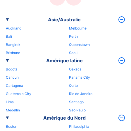
Asie/Australie
Auckland
Melbourne
Bali
Perth
Bangkok
Queenstown
Brisbane
Seoul
Amérique latine
Bogota
Oaxaca
Cancun
Panama City
Cartagena
Quito
Guatemala City
Rio de Janeiro
Lima
Santiago
Medellin
Sao Paulo
Amérique du Nord
Boston
Philadelphia