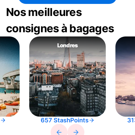
Nos meilleures
consignes à bagages
Londres
657 StashPoints
31