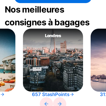
Nos meilleures
consignes à bagages
Londres
657 StashPoints
31