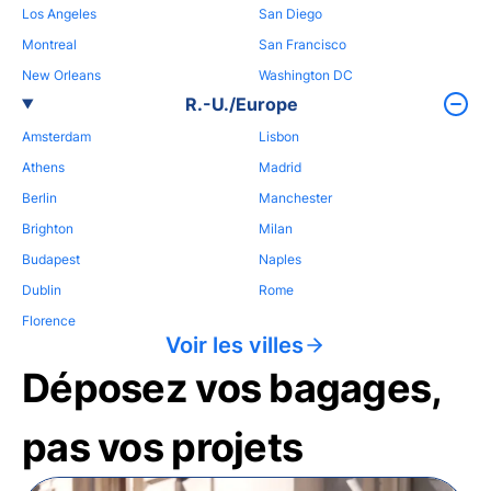
Los Angeles
San Diego
Montreal
San Francisco
New Orleans
Washington DC
R.-U./Europe
Amsterdam
Lisbon
Athens
Madrid
Berlin
Manchester
Brighton
Milan
Budapest
Naples
Dublin
Rome
Florence
Voir les villes
Déposez vos bagages,
pas vos projets