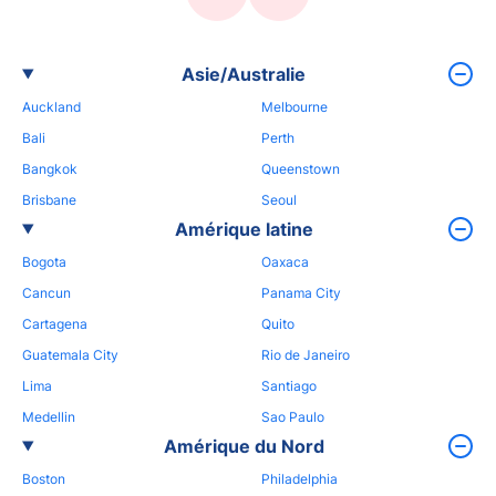
Asie/Australie
Auckland
Melbourne
Bali
Perth
Bangkok
Queenstown
Brisbane
Seoul
Amérique latine
Bogota
Oaxaca
Cancun
Panama City
Cartagena
Quito
Guatemala City
Rio de Janeiro
Lima
Santiago
Medellin
Sao Paulo
Amérique du Nord
Boston
Philadelphia