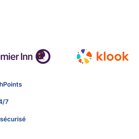
hPoints
4/7
 sécurisé