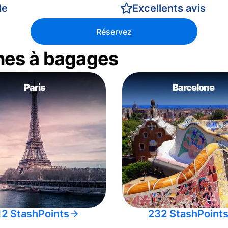
le
Excellents avis
Réservez
nes à bagages
Paris
Barcelone
12 StashPoints
232 StashPoint