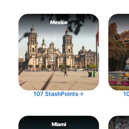
Mexico
107 StashPoints
1
Miami