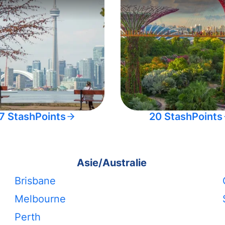
7 StashPoints
20 StashPoints
Asie/Australie
Brisbane
Melbourne
Perth