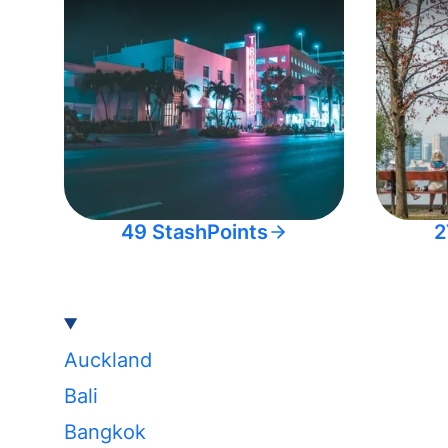
49 StashPoints
2
Auckland
Bali
Bangkok