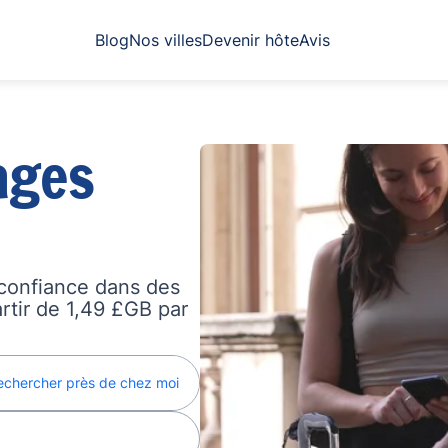
Blog
Nos villes
Devenir hôte
Avis
ages
confiance dans des
artir de 1,49 £GB par
echercher près de chez moi