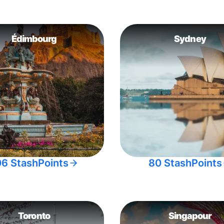
Édimbourg
Sydney
06 StashPoints
80 StashPoints
Toronto
Singapour