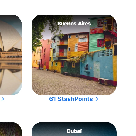
Buenos Aires
61 StashPoints
Dubaï