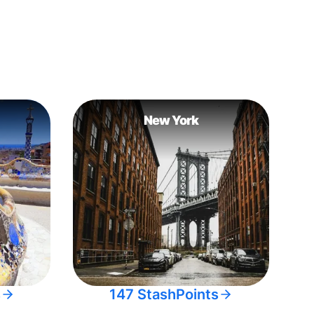
New York
s
147 StashPoints