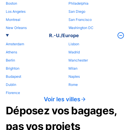
Boston
Philadelphia
Los Angeles
San Diego
Montreal
San Francisco
New Orleans
Washington DC
R.-U./Europe
Amsterdam
Lisbon
Athens
Madrid
Berlin
Manchester
Brighton
Milan
Budapest
Naples
Dublin
Rome
Florence
Voir les villes
Déposez vos bagages,
pas vos projets