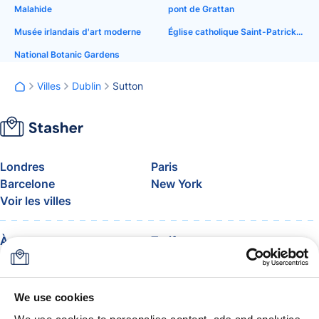
Malahide
pont de Grattan
Musée irlandais d'art moderne
Église catholique Saint-Patrick, Soho
National Botanic Gardens
Villes
Dublin
Sutton
Londres
Paris
Barcelone
New York
Voir les villes
À propos
Tarifs
FAQ
Assistance
Blog
Rejoignez le programme
d’affiliation Stasher
We use cookies
Franchise de bagages en