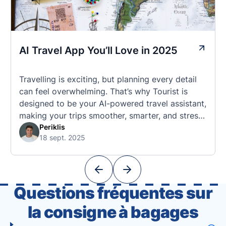
AI Travel App You’ll Love in 2025
Travelling is exciting, but planning every detail
can feel overwhelming. That’s why Tourist is
designed to be your AI-powered travel assistant,
making your trips smoother, smarter, and stress-
free. 🧭 What Makes the Tourist App Unique?
Periklis
18 sept. 2025
Unlike standard travel apps, Tourist combines
powerful tools into one easy-to-use platform:
With Tourist, your trip planning becomes as
exciting …
Questions fréquentes sur
la consigne à bagages