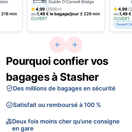
ation
Dublin O'Connell Bridge
4,99
(2500+)
4,99
(
216 min
1,49 € le bagage/jour
226 min
1,49 €
dès
dès
OUVERT
OUVERT
Ouvert 2
Pourquoi confier vos
bagages à Stasher
Des millions de bagages en sécurité
Satisfait ou remboursé à 100 %
Deux fois moins cher qu’une consigne
en gare