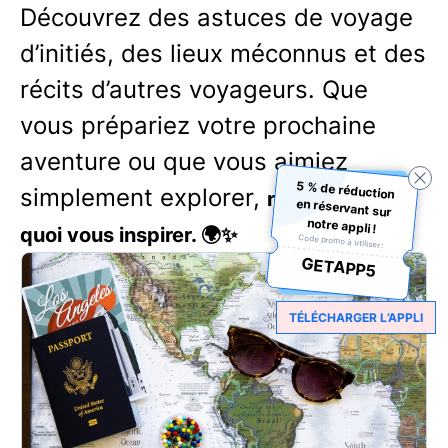
Découvrez des astuces de voyage
d’initiés, des lieux méconnus et des
récits d’autres voyageurs. Que
vous prépariez votre prochaine
aventure ou que vous aimiez
5 % de réduction
en réservant sur
simplement explorer,
notre blog a de
notre appli !
quoi vous inspirer. 🌍✨
Code promo à utiliser :
GETAPP5
TÉLÉCHARGER L’APPLI