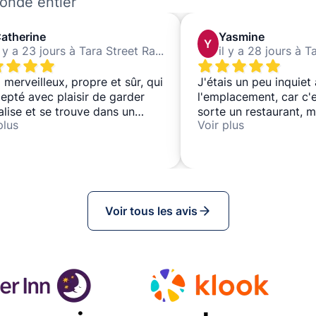
monde entier
atherine
Yasmine
Y
il y a 23 jours à Tara Street Railway Station
 merveilleux, propre et sûr, qui
J'étais un peu inquiet
epté avec plaisir de garder
l'emplacement, car c'
lise et se trouve dans un
sorte un restaurant, m
plus
Voir plus
acement idéal.
bien passé.
Voir tous les avis