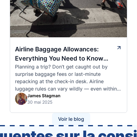
Airline Baggage Allowances:
Everything You Need to Know
Planning a trip? Don’t get caught out by
Before You Fly
surprise baggage fees or last-minute
repacking at the check-in desk. Airline
luggage rules can vary wildly — even within
the same country or alliance. That’s why
James Stagman
30 mai 2025
we’ve created a detailed set of guides to help
you navigate the cabin and checked baggage
policies of over 30 international …
Voir le blog
quentes sur la cons