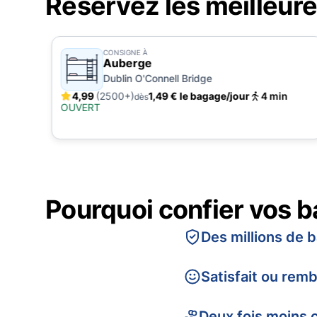
Réservez les meilleur
CONSIGNE À
Auberge
Dublin O'Connell Bridge
4,99
(2500+)
1,49 € le bagage/jour
4 min
dès
OUVERT
Pourquoi confier vos 
Des millions de 
Satisfait ou rem
Deux fois moins 