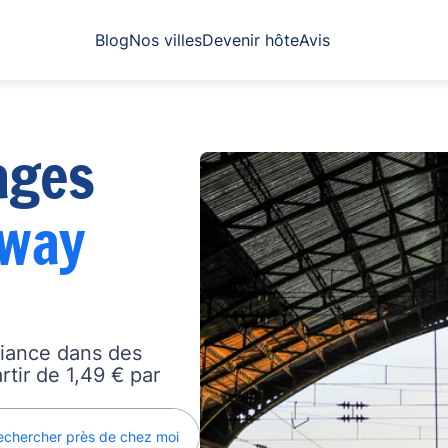
Blog
Nos villes
Devenir hôte
Avis
ages
lway
fiance dans des
rtir de 1,49 € par
echercher près de chez moi