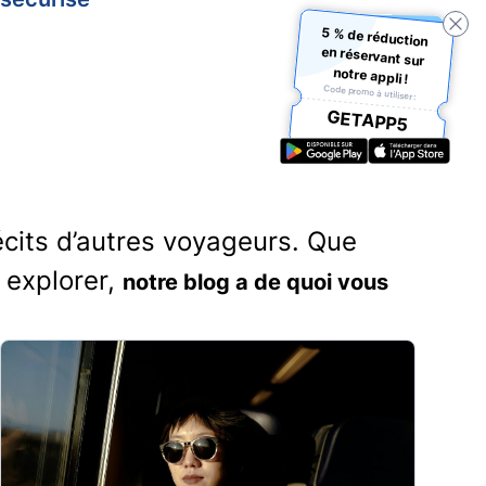
5 % de réduction
en réservant sur
notre appli !
Code promo à utiliser :
GETAPP5
écits d’autres voyageurs. Que
 explorer,
notre blog a de quoi vous