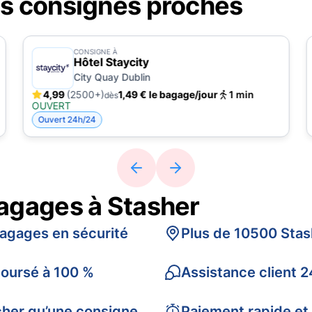
es consignes proches
CONSIGNE À
Hôtel Staycity
City Quay Dublin
4,99
(2500+)
1,49 € le bagage/jour
1 min
dès
OUVERT
Ouvert 24h/24
bagages à Stasher
bagages en sécurité
Plus de 10500 Stas
boursé à 100 %
Assistance client 2
cher qu’une consigne
Paiement rapide et