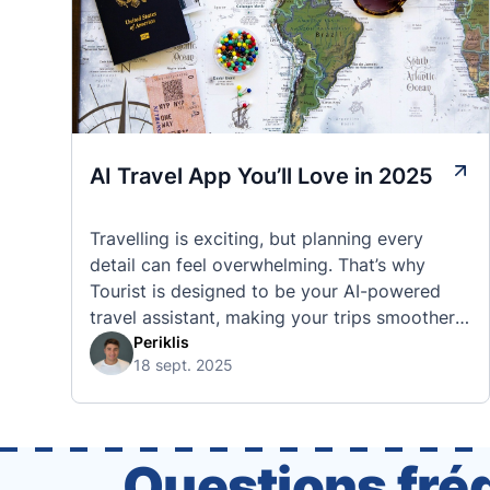
AI Travel App You’ll Love in 2025
Travelling is exciting, but planning every
detail can feel overwhelming. That’s why
Tourist is designed to be your AI-powered
travel assistant, making your trips smoother,
smarter, and stress-free. 🧭 What Makes the
Periklis
18 sept. 2025
Tourist App Unique? Unlike standard travel
apps, Tourist combines powerful tools into
one easy-to-use platform: With Tourist, your
trip planning becomes as exciting …
Questions fré