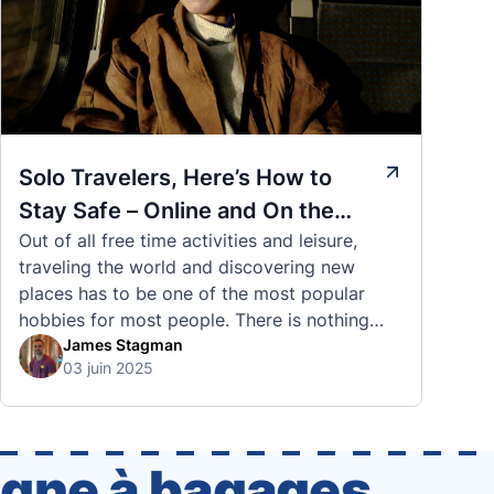
Solo Travelers, Here’s How to
Stay Safe – Online and On the
Out of all free time activities and leisure,
Road
traveling the world and discovering new
places has to be one of the most popular
hobbies for most people. There is nothing
quite like visiting a brand new city, country,
James Stagman
03 juin 2025
or region and experiencing the culture, the
traditions, the languages, and everything else
that a completely new …
igne à bagages