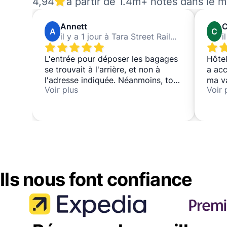
4,94
à partir de 1.4m+ notes dans le 
Annett
C
A
C
il y a 1 jour à Tara Street Railway Station
L'entrée pour déposer les bagages
Hôtel
se trouvait à l'arrière, et non à
a acc
l'adresse indiquée. Néanmoins, tout
ma va
Voir plus
Voir 
s'est déroulé sans encombre et les
empl
personnes étaient gentilles et
serviables.
Ils nous font confiance