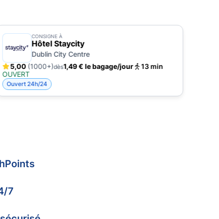
CONSIGNE À
Hôtel Staycity
Dublin City Centre
5,00
(1000+)
1,49 € le bagage/jour
13 min
5,
dès
OUVERT
OUV
Ouvert 24h/24
Ouve
hPoints
4/7
 sécurisé