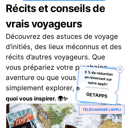
Récits et conseils de
vrais voyageurs
Découvrez des astuces de voyage
d’initiés, des lieux méconnus et des
récits d’autres voyageurs. Que
vous prépariez votre prochaine
5 % de réduction
en réservant sur
aventure ou que vous aimiez
notre appli !
simplement explorer,
notre blog a de
Code promo à utiliser :
GETAPP5
quoi vous inspirer. 🌍✨
TÉLÉCHARGER L’APPLI