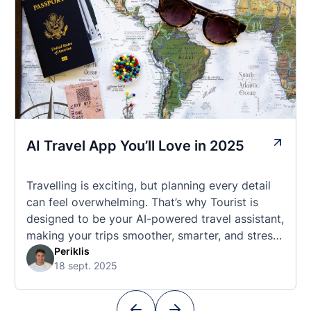
AI Travel App You’ll Love in 2025
Travelling is exciting, but planning every detail
can feel overwhelming. That’s why Tourist is
designed to be your AI-powered travel assistant,
making your trips smoother, smarter, and stress-
free. 🧭 What Makes the Tourist App Unique?
Periklis
18 sept. 2025
Unlike standard travel apps, Tourist combines
powerful tools into one easy-to-use platform:
With Tourist, your trip planning becomes as