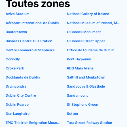
Toutes zones
Aviva Stadium
National Gallery of Ireland
Aéroport international de Dublin
National Museum of Ireland, Merrion Street
Booterstown
O'Connell Monument
Busáras Central Bus Station
O'Connell Street Upper
Centre commercial Stephen's Green
Office de tourisme de Dublin
Connolly
Pont Ha'penny
Croke Park
RDS Main Arena
Docklands de Dublin
Salthill and Monkstown
Drumcondra
Sandycove & Glasthule
Dublin City Centre
Sandymount
Dublin Pearse
St Stephens Green
Dun Laoghaire
Sutton
EPIC The Irish Emigration Museum
Tara Street Railway Station