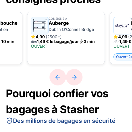
CONSIGNE À
 bouche
Auberge
ation
Dublin O'Connell Bridge
4,99
(2500+)
4,99
(
10 min
1,49 € le bagage/jour
3 min
1,49 €
dès
dès
OUVERT
OUVERT
Ouvert 2
Pourquoi confier vos
bagages à Stasher
Des millions de bagages en sécurité