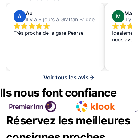
Au
Mark
A
M
il y a 9 jours à Grattan Bridge
il y a
Très proche de la gare Pearse
Idéalement 
nous avons
Voir tous les avis
Ils nous font confiance
Réservez les meilleures
consignes proches