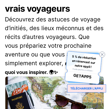
vrais voyageurs
Découvrez des astuces de voyage
d’initiés, des lieux méconnus et des
récits d’autres voyageurs. Que
vous prépariez votre prochaine
aventure ou que vous aimiez
5 % de réduction
en réservant sur
simplement explorer,
notre blog a de
notre appli !
Code promo à utiliser :
quoi vous inspirer. 🌍✨
GETAPP5
TÉLÉCHARGER L’APPLI