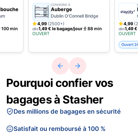
CONSIGNE À
 bouche
Auberge
ium
Dublin O'Connell Bridge
4,99
(2500+)
4,99
(
100 min
1,49 € le bagage/jour
88 min
1,49 €
dès
dès
OUVERT
OUVERT
Ouvert 2
Pourquoi confier vos
bagages à Stasher
Des millions de bagages en sécurité
Satisfait ou remboursé à 100 %