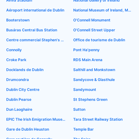
Aviva Stadium
National Gallery of Ireland
Aéroport international de Dublin
National Museum of Ireland, Merrion Street
Booterstown
O'Connell Monument
Busáras Central Bus Station
O'Connell Street Upper
Centre commercial Stephen's Green
Office de tourisme de Dublin
Connolly
Pont Ha'penny
Croke Park
RDS Main Arena
Docklands de Dublin
Salthill and Monkstown
Drumcondra
Sandycove & Glasthule
Dublin City Centre
Sandymount
Dublin Pearse
St Stephens Green
Dun Laoghaire
Sutton
EPIC The Irish Emigration Museum
Tara Street Railway Station
Gare de Dublin Heuston
Temple Bar