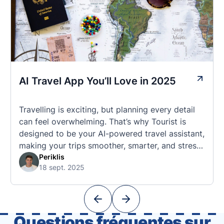
AI Travel App You’ll Love in 2025
Travelling is exciting, but planning every detail
can feel overwhelming. That’s why Tourist is
designed to be your AI-powered travel assistant,
making your trips smoother, smarter, and stress-
free. 🧭 What Makes the Tourist App Unique?
Periklis
18 sept. 2025
Unlike standard travel apps, Tourist combines
powerful tools into one easy-to-use platform:
With Tourist, your trip planning becomes as
exciting …
Questions fréquentes sur