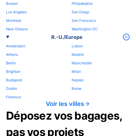
Boston
Philadelphia
Los Angeles
San Diego
Montreal
San Francisco
New Orleans
Washington DC
R.-U./Europe
Amsterdam
Lisbon
Athens
Madrid
Berlin
Manchester
Brighton
Milan
Budapest
Naples
Dublin
Rome
Florence
Voir les villes
Déposez vos bagages,
pas vos projets