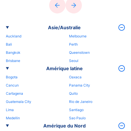
Asie/Australie
Auckland
Melbourne
Bali
Perth
Bangkok
Queenstown
Brisbane
Seoul
Amérique latine
Bogota
Oaxaca
Cancun
Panama City
Cartagena
Quito
Guatemala City
Rio de Janeiro
Lima
Santiago
Medellin
Sao Paulo
Amérique du Nord