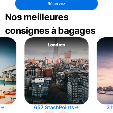
Réservez
Nos meilleures
consignes à bagages
Londres
657 StashPoints
31