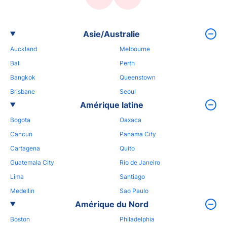
Asie/Australie
Auckland
Melbourne
Bali
Perth
Bangkok
Queenstown
Brisbane
Seoul
Amérique latine
Bogota
Oaxaca
Cancun
Panama City
Cartagena
Quito
Guatemala City
Rio de Janeiro
Lima
Santiago
Medellin
Sao Paulo
Amérique du Nord
Boston
Philadelphia