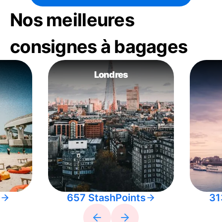
Nos meilleures
consignes à bagages
Londres
657 StashPoints
31