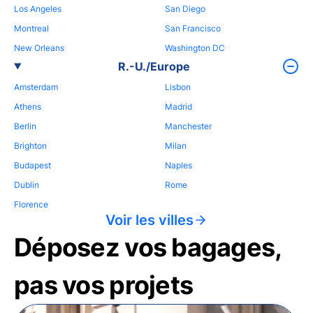
Los Angeles
San Diego
Montreal
San Francisco
New Orleans
Washington DC
R.-U./Europe
Amsterdam
Lisbon
Athens
Madrid
Berlin
Manchester
Brighton
Milan
Budapest
Naples
Dublin
Rome
Florence
Voir les villes
Déposez vos bagages,
pas vos projets