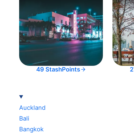
49 StashPoints
2
Auckland
Bali
Bangkok