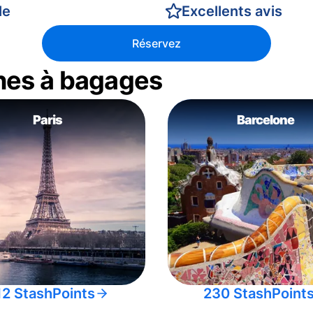
le
Excellents avis
Réservez
nes à bagages
Paris
Barcelone
12 StashPoints
230 StashPoint