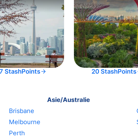
7 StashPoints
20 StashPoints
Asie/Australie
Brisbane
Melbourne
Perth