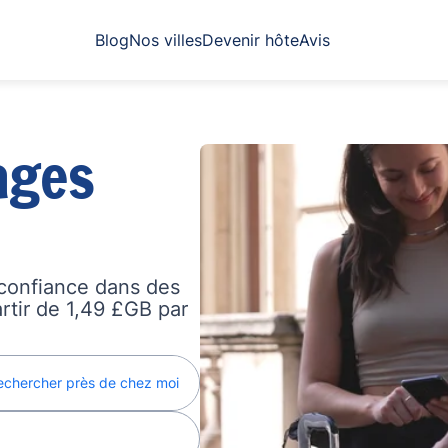
Blog
Nos villes
Devenir hôte
Avis
ages
confiance dans des
artir de 1,49 £GB par
echercher près de chez moi