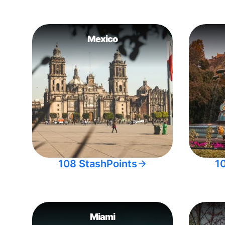
Mexico
108 StashPoints
1
Miami