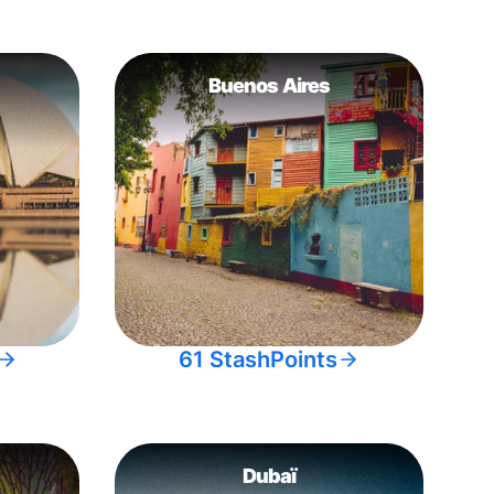
Buenos Aires
61 StashPoints
Dubaï