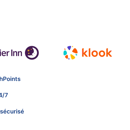
hPoints
4/7
 sécurisé