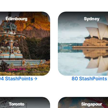
Édimbourg
Sydney
04 StashPoints
80 StashPoints
Toronto
Singapour