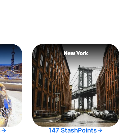
New York
s
147 StashPoints