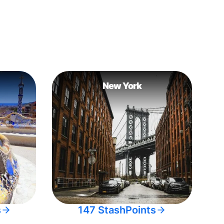
New York
s
147 StashPoints