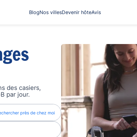
Blog
Nos villes
Devenir hôte
Avis
ages
s des casiers,
B par jour.
echercher près de chez moi