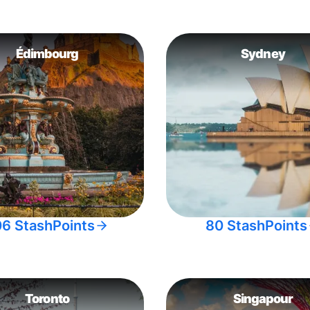
Édimbourg
Sydney
06 StashPoints
80 StashPoints
Toronto
Singapour