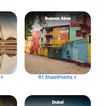
Buenos Aires
61 StashPoints
Dubaï