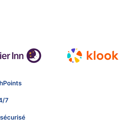
hPoints
4/7
 sécurisé