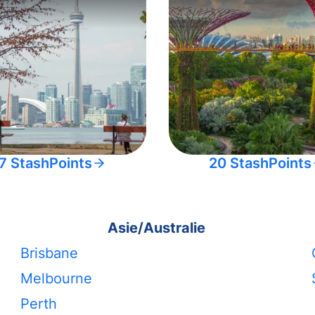
7 StashPoints
20 StashPoints
Asie/Australie
Brisbane
Melbourne
Perth