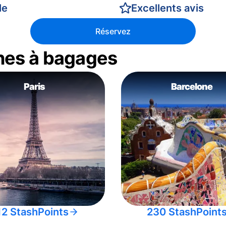
le
Excellents avis
Réservez
nes à bagages
Paris
Barcelone
12 StashPoints
230 StashPoint