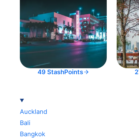
49 StashPoints
2
Auckland
Bali
Bangkok