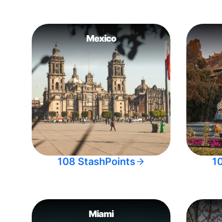
Mexico
108 StashPoints
1
Miami