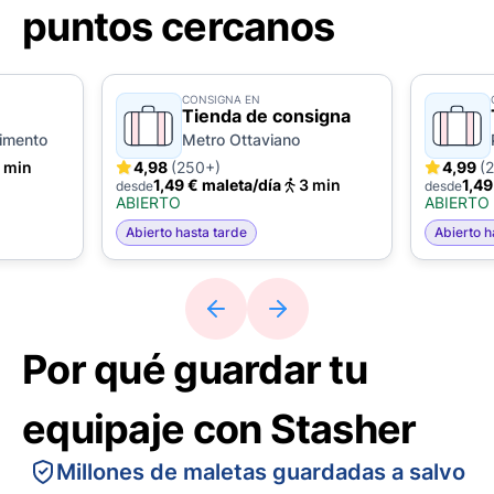
puntos cercanos
CONSIGNA EN
Tienda de consigna
gimento
Metro Ottaviano
 min
4,98
(250+)
4,99
(
1,49 € maleta/día
3 min
1,49
desde
desde
ABIERTO
ABIERTO
Abierto hasta tarde
Abierto h
Por qué guardar tu
equipaje con Stasher
Millones de maletas guardadas a salvo