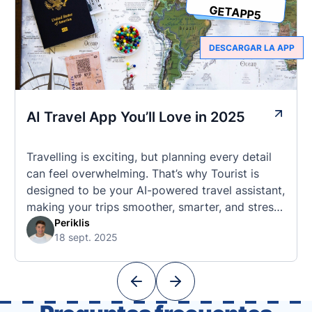
GETAPP5
DESCARGAR LA APP
AI Travel App You’ll Love in 2025
Travelling is exciting, but planning every detail
can feel overwhelming. That’s why Tourist is
designed to be your AI-powered travel assistant,
making your trips smoother, smarter, and stress-
free. 🧭 What Makes the Tourist App Unique?
Periklis
18 sept. 2025
Unlike standard travel apps, Tourist combines
powerful tools into one easy-to-use platform:
With Tourist, your trip planning becomes as
exciting …