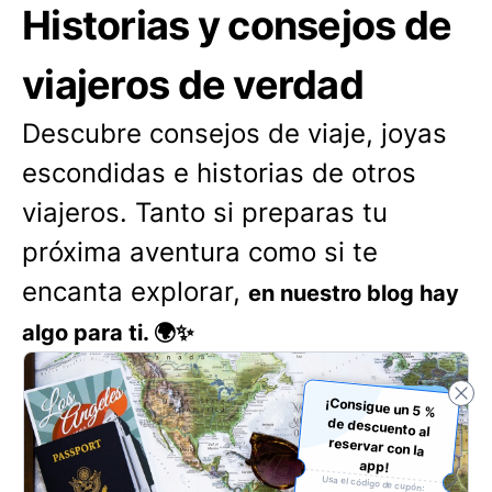
Historias y consejos de
viajeros de verdad
Descubre consejos de viaje, joyas
escondidas e historias de otros
viajeros. Tanto si preparas tu
próxima aventura como si te
encanta explorar,
en nuestro blog hay
algo para ti. 🌍✨
¡Consigue un 5 %
de descuento al
reservar con la
app!
Usa el código de cupón: