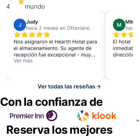
4
mundo
Judy
Mike
J
M
hace 2 meses en Ottaviano
hace 
Nos asignaron el Hearth Hotel para
El hotel T
el almacenamiento. Su agente de
inmediatam
recepción fue excepcional - muy
dirección e
Ver más
profesional, muy servicial.
Definitivamente volveríamos a
utilizar este servicio.
Ver todas las reseñas
Con la confianza de
Reserva los mejores