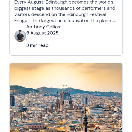
Every August, Edinburgh becomes the world’s
biggest stage as thousands of performers and
visitors descend on the Edinburgh Festival
Fringe – the largest arts festival on the planet.
With more than 3,000 shows across hundreds
Anthony Collias
of venues – from stand-up at The Stand
5 August 2025
Comedy Club to theatre in hidden basements –
·
it’s an experience like …
3 min read