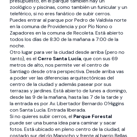
presupuesto, en el parque también hay un
zoológico y piscinas, como también un funicular y un
teleférico, si no eres fanático de subir cerros.
Puedes entrar al parque por Pedro de Valdivia norte
en la comuna de Providencia y por Pío Nono o
Zapadores en la comuna de Recoleta. Está abierto
todos los días de 8:30 de la mañana a 7:00 de la
noche.
Otro lugar para ver la ciudad desde arriba (pero no
tanto), es el
Cerro Santa Lucía
, que con sus 69
metros de alto, nos permite ver el centro de
Santiago desde otra perspectiva. Desde arriba vas
a poder ver las diferencias arquitectónicas del
centro de la ciudad y además pasear por sus
terrazas y jardines. Está abierto de lunes a domingo,
desde las 9 de la mañana, hasta las 7 de la tarde y
la entrada es por Av. Libertador Bernardo O´Higgins
con Santa Lucía. Entrada liberada.
Si no quieres subir cerros, el
Parque Forestal
puede ser una buena idea para caminar y sacar
fotos. Está ubicado en pleno centro de la ciudad, al
costado sur del río Mapocho y frente al barrio Bellas