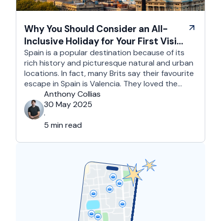
Why You Should Consider an All-
Inclusive Holiday for Your First Visit
to Spain
Spain is a popular destination because of its
rich history and picturesque natural and urban
locations. In fact, many Brits say their favourite
escape in Spain is Valencia. They loved the
country's third-largest city for its coastline and
Anthony Collias
beaches, tourist attractions, shopping spots,
30 May 2025
and overall friendliness of the people. Apart
·
from this city, they also liked Barcelona, …
5 min read