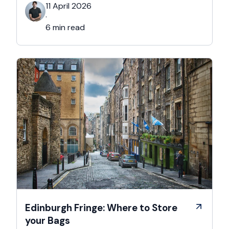
that person. This is for the Grinches, the
11 April 2026
Scrooges, the silent eye-rollers, and the “I’m
·
not listening to Mariah …
6 min read
Edinburgh Fringe: Where to Store
your Bags