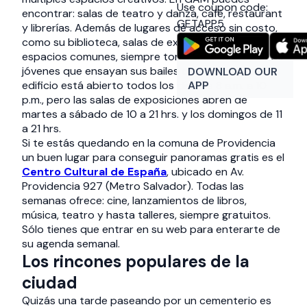
Use coupon code:
encontrar: salas de teatro y danza, café, restaurant
GETAPP5
y librerías. Además de lugares de acceso sin costo,
como su biblioteca, salas de exposiciones y
espacios comunes, siempre tomados por grupos de
jóvenes que ensayan sus bailes o tocan música. El
DOWNLOAD OUR
edificio está abierto todos los días de 8 a.m. a 10
APP
p.m., pero las salas de exposiciones abren de
martes a sábado de 10 a 21 hrs. y los domingos de 11
a 21 hrs.
Si te estás quedando en la comuna de Providencia
un buen lugar para conseguir panoramas gratis es el
Centro Cultural de España
, ubicado en Av.
Providencia 927 (Metro Salvador). Todas las
semanas ofrece: cine, lanzamientos de libros,
música, teatro y hasta talleres, siempre gratuitos.
Sólo tienes que entrar en su web para enterarte de
su agenda semanal.
Los rincones populares de la
ciudad
Quizás una tarde paseando por un cementerio es