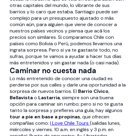
otras capitales del mundo, lo vibrante de sus
barrios y lo caro que estaba. Santiago puede ser
complejo para un presupuesto ajustado o más
común aún, para alguien que viene de conocer a
nuestros países vecinos y piensa que acá los
precios son similares. Si comparamos Chile con
países como Bolivia o Perú, podemos llevarnos una
ingrata sorpresa. Pero si ya te gastaste todo, no
sufras, porque te vamos a ayudar a hacer tus días
más entretenidos y sin gastar nada (o casi nada).
Caminar no cuesta nada
Lo más entretenido de conocer una ciudad es
perderse por sus calles y darle una oportunidad a la
sorpresa de nuevos barrios. El
Barrio Cívico
,
Bellavista
o
Lastarria
, siempre son una buena
opción para caminar sin rumbo; pero si no te gusta
tanto la sorpresa y prefieres una guía, hay algunos
tour a pie en base a propinas
, que ofrecen
compañías como:
I Love Chile Tours
(salidas lunes,
miércoles y viernes. 10 a.m. en inglés y 3 p.m. en
español. Punto de encuentro: Av. Libertador