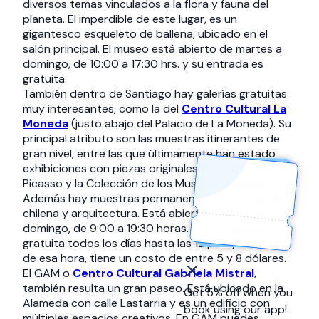
diversos temas vinculados a la flora y fauna del
planeta. El imperdible de este lugar, es un
gigantesco esqueleto de ballena, ubicado en el
salón principal. El museo está abierto de martes a
domingo, de 10:00 a 17:30 hrs. y su entrada es
gratuita.
También dentro de Santiago hay galerías gratuitas
muy interesantes, como la del
Centro Cultural La
Moneda
(justo abajo del Palacio de La Moneda). Su
principal atributo son las muestras itinerantes de
gran nivel, entre las que últimamente han estado
exhibiciones con piezas originales de Andy Warhol,
Picasso y la Colección de los Museos Vaticanos.
Además hay muestras permanentes de fotografía
chilena y arquitectura. Está abierto de lunes a
domingo, de 9:00 a 19:30 horas. La entrada es
gratuita todos los días hasta las 12 p.m. y después
de esa hora, tiene un costo de entre 5 y 8 dólares.
El GAM o
Centro Cultural Gabriela Mistral
,
también resulta un gran paseo. Está ubicado en la
Get 5% off when you
Alameda con calle Lastarria y es un edificio con
book using our app!
múltiples espacios creativos. En GAM puedes