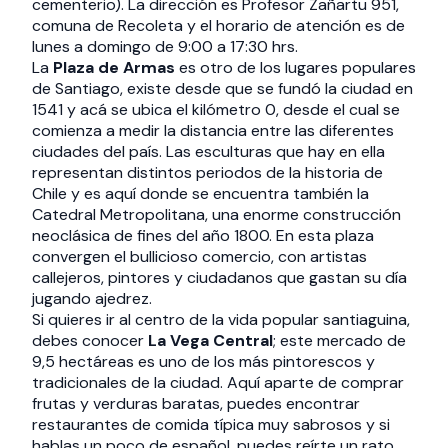
cementerio). La dirección es Profesor Zañartu 951,
comuna de Recoleta y el horario de atención es de
lunes a domingo de 9:00 a 17:30 hrs.
La
Plaza de Armas
es otro de los lugares populares
de Santiago, existe desde que se fundó la ciudad en
1541 y acá se ubica el kilómetro 0, desde el cual se
comienza a medir la distancia entre las diferentes
ciudades del país. Las esculturas que hay en ella
representan distintos periodos de la historia de
Chile y es aquí donde se encuentra también la
Catedral Metropolitana, una enorme construcción
neoclásica de fines del año 1800. En esta plaza
convergen el bullicioso comercio, con artistas
callejeros, pintores y ciudadanos que gastan su día
jugando ajedrez.
Si quieres ir al centro de la vida popular santiaguina,
debes conocer
La Vega Central
; este mercado de
9,5 hectáreas es uno de los más pintorescos y
tradicionales de la ciudad. Aquí aparte de comprar
frutas y verduras baratas, puedes encontrar
restaurantes de comida típica muy sabrosos y si
hablas un poco de español, puedes reírte un rato