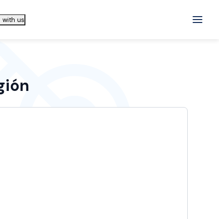
 with us
gión