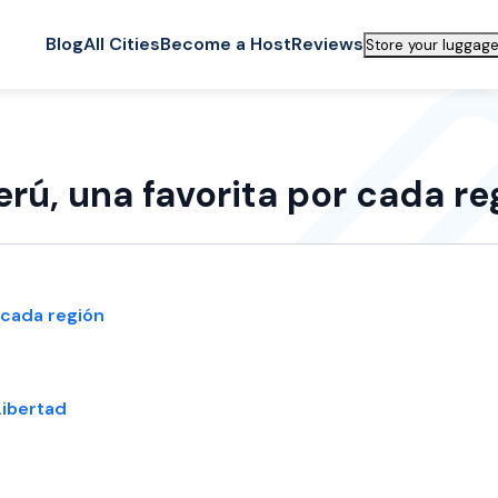
Blog
All Cities
Become a Host
Reviews
Store your luggage
rú, una favorita por cada re
 cada región
Libertad