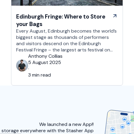
Edinburgh Fringe: Where to Store
your Bags
Every August, Edinburgh becomes the world’s
biggest stage as thousands of performers
and visitors descend on the Edinburgh
Festival Fringe – the largest arts festival on
the planet. With more than 3,000 shows
Anthony Collias
across hundreds of venues – from stand-up
5 August 2025
at The Stand Comedy Club to theatre in
·
hidden basements – it’s an experience like …
3 min read
We launched a
new App!!
 storage everywhere with the Stasher App