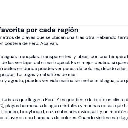
favorita por cada región
tros de playas que se ubican una tras otra. Habiendo tantas, e
ón costera de Perú. Acá van.
ene aguas tranquilas, transparentes y tibias, con una tempera
de las ventajas del clima tropical. Es el mejor destino si qui
arrecifes en donde puedes ver peces de colores, debido a las 
pulpos, tortugas y caballitos de mar.
lio y agosto, puedes ver vida marina sin meterte al agua, porqu
turistas que llegan a Perú. Y es que tiene de todo: un clima
C), playas hermosas de agua cristalina y muchas cosas que h
f, buceo, bodyboard, caza submarina, windsurf y un montón 
les playeros con hamacas de colores. Cuando visites este lug