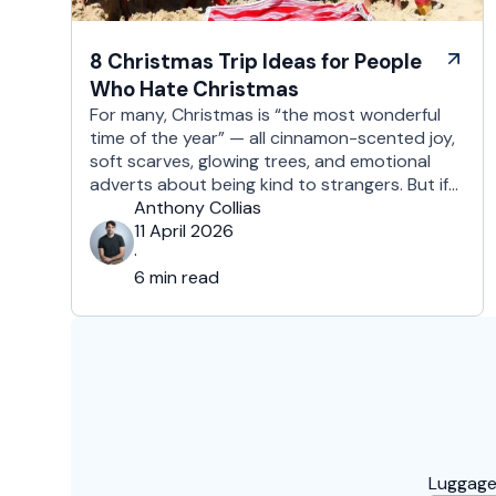
8 Christmas Trip Ideas for People
Who Hate Christmas
For many, Christmas is “the most wonderful
time of the year” — all cinnamon-scented joy,
soft scarves, glowing trees, and emotional
adverts about being kind to strangers. But if
you’re reading this, chances are you’re… not
Anthony Collias
that person. This is for the Grinches, the
11 April 2026
Scrooges, the silent eye-rollers, and the “I’m
·
not listening to Mariah …
6 min read
Luggage