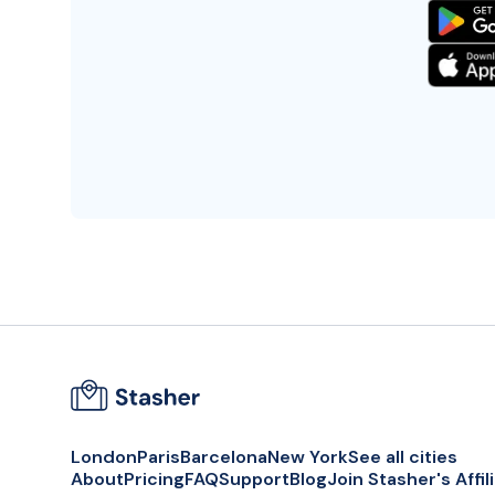
London
Paris
Barcelona
New York
See all cities
About
Pricing
FAQ
Support
Blog
Join Stasher's Affi