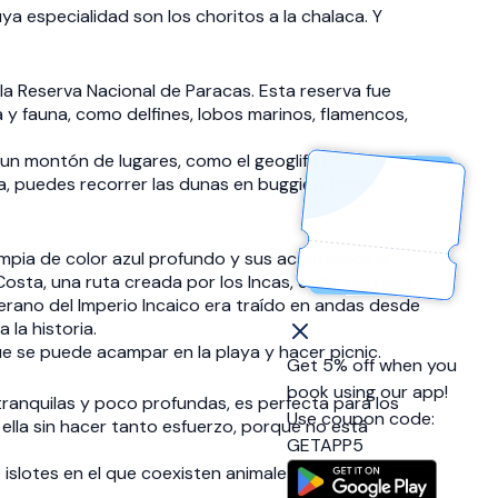
ya especialidad son los choritos a la chalaca. Y
a Reserva Nacional de Paracas. Esta reserva fue
 y fauna, como delfines, lobos marinos, flamencos,
 un montón de lugares, como el geoglifo El
ra, puedes recorrer las dunas en buggie y hacer
mpia de color azul profundo y sus acantilados la
 Costa, una ruta creada por los Incas, entre cerros y
berano del Imperio Incaico era traído en andas desde
 la historia.
ue se puede acampar en la playa y hacer picnic.
Get 5% off when you
book using our app!
s tranquilas y poco profundas, es perfecta para los
Use coupon code:
a ella sin hacer tanto esfuerzo, porque no está
GETAPP5
 islotes en el que coexisten animales como