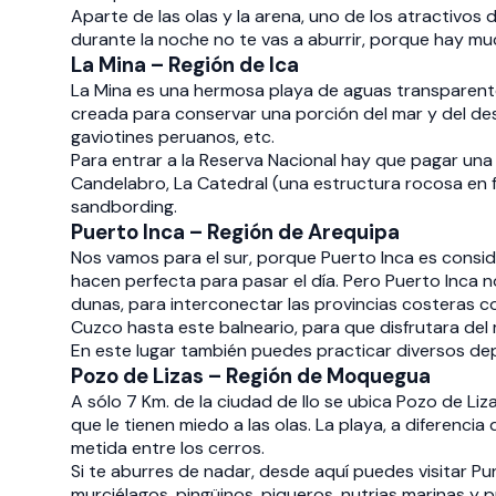
Aparte de las olas y la arena, uno de los atractivos 
durante la noche no te vas a aburrir, porque hay m
La Mina – Región de Ica
La Mina es una hermosa playa de aguas transparente
creada para conservar una porción del mar y del des
gaviotines peruanos, etc.
Para entrar a la Reserva Nacional hay que pagar una 
Candelabro, La Catedral (una estructura rocosa en fo
sandbording.
Puerto Inca – Región de Arequipa
Nos vamos para el sur, porque Puerto Inca es conside
hacen perfecta para pasar el día. Pero Puerto Inca no
dunas, para interconectar las provincias costeras co
Cuzco hasta este balneario, para que disfrutara del m
En este lugar también puedes practicar diversos dep
Pozo de Lizas – Región de Moquegua
A sólo 7 Km. de la ciudad de Ilo se ubica Pozo de Liz
que le tienen miedo a las olas. La playa, a diferenci
metida entre los cerros.
Si te aburres de nadar, desde aquí puedes visitar P
murciélagos, pingüinos, piqueros, nutrias marinas y p