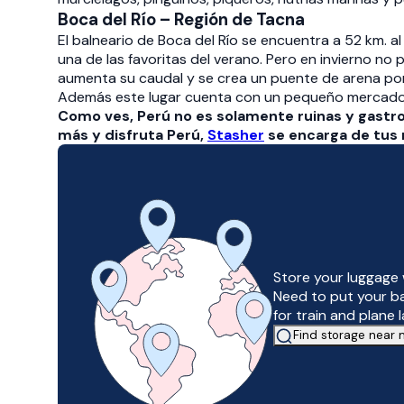
Boca del Río – Región de Tacna
El balneario de Boca del Río se encuentra a 52 km. a
una de las favoritas del verano. Pero en invierno no 
aumenta su caudal y se crea un puente de arena por 
Además este lugar cuenta con un pequeño mercado 
Como ves, Perú no es solamente ruinas y gastro
más y disfruta Perú,
Stasher
se encarga de tus m
Store your luggage 
Need to put your b
for train and plane 
Find storage near