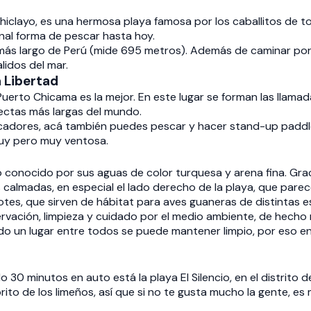
 Chiclayo, es una hermosa playa famosa por los caballitos de 
nal forma de pescar hasta hoy.
e más largo de Perú (mide 695 metros). Además de caminar por 
idos del mar.
 Libertad
uerto Chicama es la mejor. En este lugar se forman las llamada
fectas más largas del mundo.
scadores, acá también puedes pescar y hacer stand-up paddl
muy pero muy ventosa.
o conocido por sus aguas de color turquesa y arena fina. Graci
lmadas, en especial el lado derecho de la playa, que parece u
otes, que sirven de hábitat para aves guaneras de distintas e
ervación, limpieza y cuidado por el medio ambiente, de hecho
o un lugar entre todos se puede mantener limpio, por eso en 
olo 30 minutos en auto está la playa El Silencio, en el distrit
rito de los limeños, así que si no te gusta mucho la gente, es