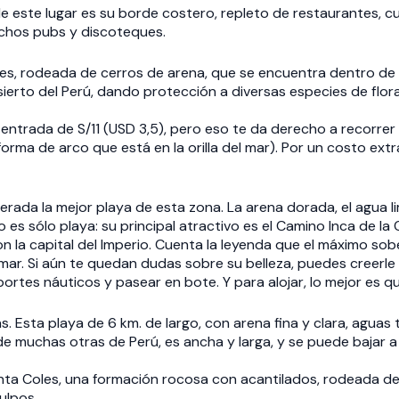
de este lugar es su borde costero, repleto de restaurantes, cu
uchos pubs y discoteques.
s, rodeada de cerros de arena, que se encuentra dentro de l
ierto del Perú, dando protección a diversas especies de flora
entrada de S/11 (USD 3,5), pero eso te da derecho a recorrer
rma de arco que está en la orilla del mar). Por un costo ext
rada la mejor playa de esta zona. La arena dorada, el agua li
 es sólo playa: su principal atractivo es el Camino Inca de la
n la capital del Imperio. Cuenta la leyenda que el máximo so
ar. Si aún te quedan dudas sobre su belleza, puedes creerle a
ortes náuticos y pasear en bote. Y para alojar, lo mejor es q
as. Esta playa de 6 km. de largo, con arena fina y clara, agua
a de muchas otras de Perú, es ancha y larga, y se puede bajar 
unta Coles, una formación rocosa con acantilados, rodeada de
ulpos.