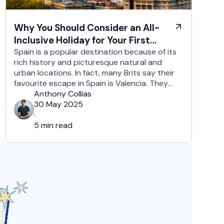
Why You Should Consider an All-
Inclusive Holiday for Your First
Visit to Spain
Spain is a popular destination because of its
rich history and picturesque natural and
urban locations. In fact, many Brits say their
favourite escape in Spain is Valencia. They
loved the country's third-largest city for its
Anthony Collias
coastline and beaches, tourist attractions,
30 May 2025
shopping spots, and overall friendliness of the
·
people. Apart from this city, they also liked
5 min read
Barcelona, …