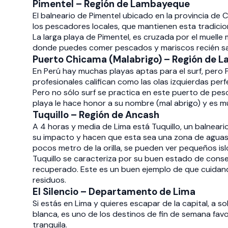
Pimentel – Región de Lambayeque
El balneario de Pimentel ubicado en la provincia de
los pescadores locales, que mantienen esta tradicio
La larga playa de Pimentel, es cruzada por el muell
donde puedes comer pescados y mariscos recién sal
Puerto Chicama (Malabrigo) – Región de La
En Perú hay muchas playas aptas para el surf, pero P
profesionales califican como las olas izquierdas per
Pero no sólo surf se practica en este puerto de pe
playa le hace honor a su nombre (mal abrigo) y es 
Tuquillo – Región de Ancash
A 4 horas y media de Lima está Tuquillo, un balneari
su impacto y hacen que esta sea una zona de aguas ca
pocos metro de la orilla, se pueden ver pequeños isl
Tuquillo se caracteriza por su buen estado de cons
recuperado. Este es un buen ejemplo de que cuidand
residuos.
El Silencio – Departamento de Lima
Si estás en Lima y quieres escapar de la capital, a s
blanca, es uno de los destinos de fin de semana favo
tranquila.