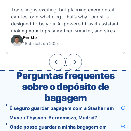
Travelling is exciting, but planning every detail
can feel overwhelming. That’s why Tourist is
designed to be your AI-powered travel assistant,
making your trips smoother, smarter, and stress-
free. 🧭 What Makes the Tourist App Unique?
Periklis
18 de set. de 2025
Unlike standard travel apps, Tourist combines
powerful tools into one easy-to-use platform:
With Tourist, your trip planning becomes as
exciting …
Perguntas frequentes
sobre o depósito de
bagagem
É seguro guardar bagagem com a Stasher em
Museu Thyssen-Bornemisza, Madrid?
Onde posso guardar a minha bagagem em