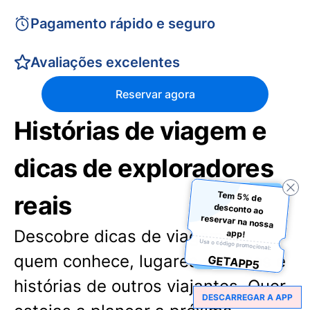
Pagamento rápido e seguro
Avaliações excelentes
Reservar agora
Histórias de viagem e
dicas de exploradores
Tem 5% de
desconto ao
reservar na nossa
reais
Descobre dicas de viagem de
app!
Usa o código promocional:
quem conhece, lugares secretos e
GETAPP5
histórias de outros viajantes. Quer
DESCARREGAR A APP