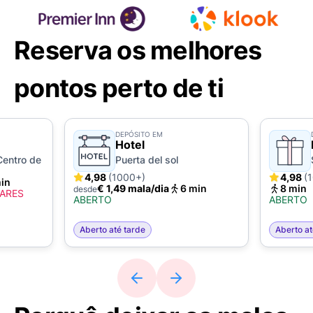
Reserva os melhores
pontos perto de ti
DEPÓSITO EM
Hotel
Centro de
Puerta del sol
4,98
(1000+)
4,98
(
min
€ 1,49 mala/dia
6 min
8 min
desde
GARES
ABERTO
ABERTO
Aberto até tarde
Aberto at