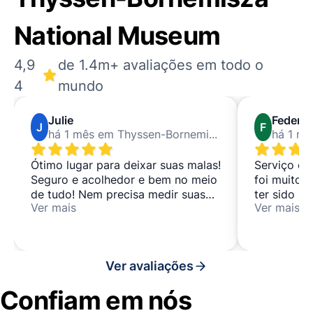
National Museum
4,9
de 1.4m+ avaliações em todo o
4
mundo
Julie
Federic
J
F
há 1 mês em Thyssen-Bornemisza National Museum
Ótimo lugar para deixar suas malas!
Serviço ex
Seguro e acolhedor e bem no meio
foi muito g
de tudo! Nem precisa medir suas
ter sido mu
Ver mais
Ver mais
malas!
Recomendo
Ver avaliações
Confiam em nós