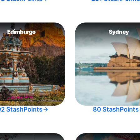
Edimburgo
Sydney
02 StashPoints
80 StashPoints