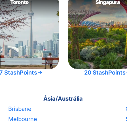
Toronto
Singapura
7 StashPoints
20 StashPoints
Ásia/Austrália
Brisbane
Melbourne