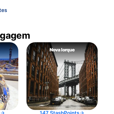
tes
bagagem
Nova Iorque
147 StashPoints