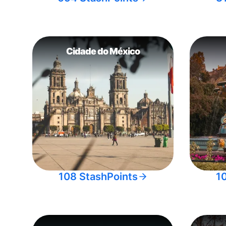
Cidade do México
108 StashPoints
1