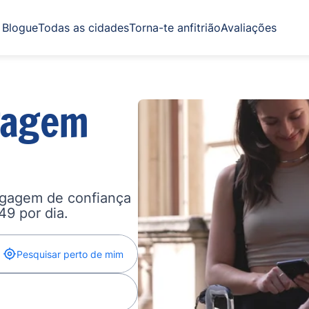
Blogue
Todas as cidades
Torna-te anfitrião
Avaliações
gagem
agagem de confiança
,49 por dia.
Pesquisar perto de mim