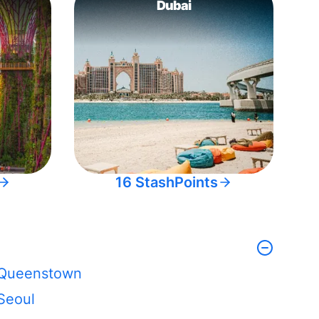
Dubai
16 StashPoints
Queenstown
Seoul