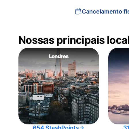
Cancelamento fle
Nossas principais loc
Londres
654 StashPoints
3