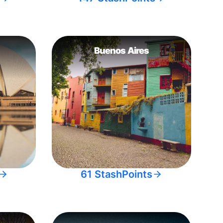
Buenos Aires
61 StashPoints