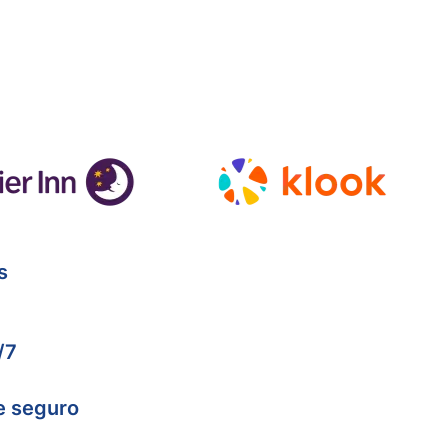
s
/7
e seguro