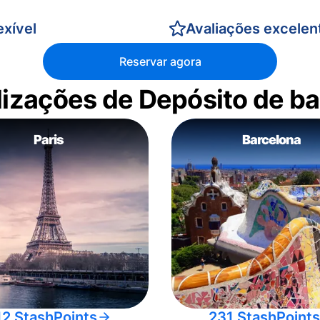
xível
Avaliações excelen
Reservar agora
alizações de Depósito de 
Paris
Barcelona
12 StashPoints
231 StashPoints