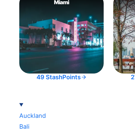
Miami
49 StashPoints
2
Auckland
Bali