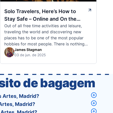
Solo Travelers, Here’s How to
Stay Safe – Online and On the
Out of all free time activities and leisure,
Road
traveling the world and discovering new
places has to be one of the most popular
hobbies for most people. There is nothing
quite like visiting a brand new city, country,
James Stagman
03 de jun. de 2025
or region and experiencing the culture, the
traditions, the languages, and everything else
that a completely new …
ósito de bagagem
s Artes, Madrid?
Artes, Madrid?
 Artes, Madrid?