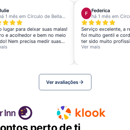
Julie
Federica
F
há 1 mês em Círculo de Bellas Artes
 lugar para deixar suas malas!
Serviço excelente, a 
ro e acolhedor e bem no meio
foi muito gentil e cor
udo! Nem precisa medir suas
ter sido muito profissi
mais
Ver mais
!
Recomendo-a.
Ver avaliações
ntos perto de ti