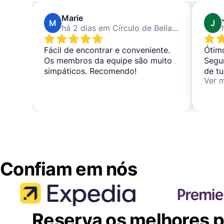
Marie
M
J
há 2 dias em Círculo de Bellas Artes
Fácil de encontrar e conveniente.
Ótimo
Os membros da equipe são muito
Segu
simpáticos. Recomendo!
de t
Ver 
malas
Confiam em nós
Reserva os melhores po