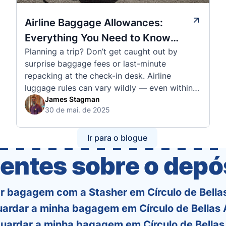
Airline Baggage Allowances:
Everything You Need to Know
Planning a trip? Don’t get caught out by
Before You Fly
surprise baggage fees or last-minute
repacking at the check-in desk. Airline
luggage rules can vary wildly — even within
the same country or alliance. That’s why
James Stagman
30 de mai. de 2025
we’ve created a detailed set of guides to help
you navigate the cabin and checked baggage
policies of over 30 international …
Ir para o blogue
entes sobre o dep
r bagagem com a Stasher em Círculo de Bella
ardar a minha bagagem em Círculo de Bellas 
uardar a minha bagagem em Círculo de Bellas