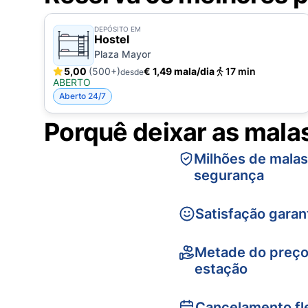
DEPÓSITO EM
Hostel
Plaza Mayor
5,00
(500+)
€ 1,49 mala/dia
17 min
desde
ABERTO
Aberto 24/7
Porquê deixar as mala
Milhões de mala
segurança
Satisfação garan
Metade do preço
estação
Cancelamento fle