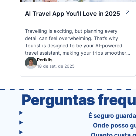
AI Travel App You’ll Love in 2025
Travelling is exciting, but planning every
detail can feel overwhelming. That’s why
Tourist is designed to be your AI-powered
travel assistant, making your trips smoother,
smarter, and stress-free. 🧭 What Makes the
Periklis
18 de set. de 2025
Tourist App Unique? Unlike standard travel
apps, Tourist combines powerful tools into
one easy-to-use platform: With Tourist, your
trip planning becomes as exciting …
Perguntas frequ
É seguro guarda
Onde posso gu
Quanto custa g