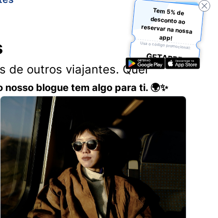
Tem 5% de
desconto ao
reservar na nossa
app!
s
Usa o código promocional:
GETAPP5
 de outros viajantes. Quer
o nosso blogue tem algo para ti. 🌍✨