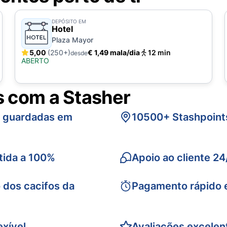
DEPÓSITO EM
Hotel
Plaza Mayor
5,00
(250+)
€ 1,49 mala/dia
12 min
desde
ABERTO
s com a Stasher
s guardadas em
10500+ Stashpoint
tida a 100%
Apoio ao cliente 24
 dos cacifos da
Pagamento rápido 
xível
Avaliações excelen