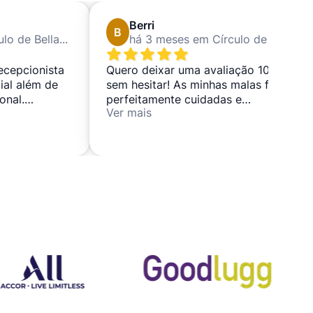
Berri
B
há 1 mês em Círculo de Bellas Artes
há 3 meses em Círculo de Bellas Artes
recepcionista
Quero deixar uma avaliação 10/10
dial além de
sem hesitar! As minhas malas foram
onal.
perfeitamente cuidadas e
Ver mais
guardadas em segurança durante a
minha estadia. Tudo correu de
forma simples, rápida e muito
profissional. Pude aproveitar a
minha passagem por Madrid com
tranquilidade e depois recuperar os
meus pertences sem qualquer
problema. Serviço confiável,
prático e realmente reconfortante
— recomendo 100%!