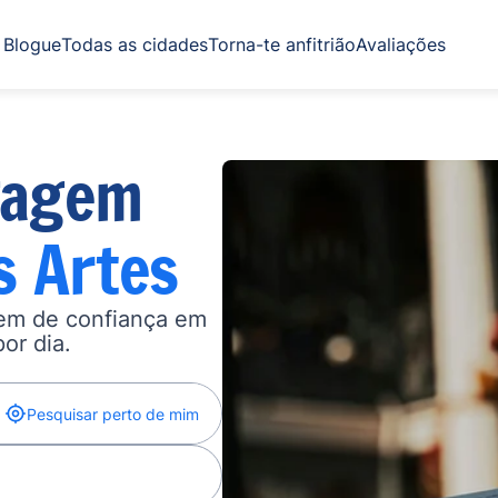
Blogue
Todas as cidades
Torna-te anfitrião
Avaliações
gagem
s Artes
gem de confiança em
por dia.
Pesquisar perto de mim