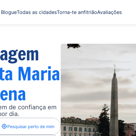
Blogue
Todas as cidades
Torna-te anfitrião
Avaliações
gagem
ta Maria
dena
gem de confiança em
por dia.
Pesquisar perto de mim