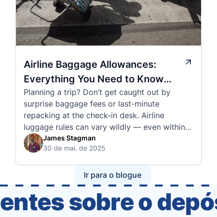
Airline Baggage Allowances:
Everything You Need to Know
Planning a trip? Don’t get caught out by
Before You Fly
surprise baggage fees or last-minute
repacking at the check-in desk. Airline
luggage rules can vary wildly — even within
the same country or alliance. That’s why
James Stagman
30 de mai. de 2025
we’ve created a detailed set of guides to help
you navigate the cabin and checked baggage
policies of over 30 international …
Ir para o blogue
entes sobre o dep