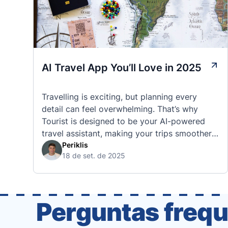
AI Travel App You’ll Love in 2025
Travelling is exciting, but planning every
detail can feel overwhelming. That’s why
Tourist is designed to be your AI-powered
travel assistant, making your trips smoother,
smarter, and stress-free. 🧭 What Makes the
Periklis
18 de set. de 2025
Tourist App Unique? Unlike standard travel
apps, Tourist combines powerful tools into
one easy-to-use platform: With Tourist, your
trip planning becomes as exciting …
Perguntas frequ