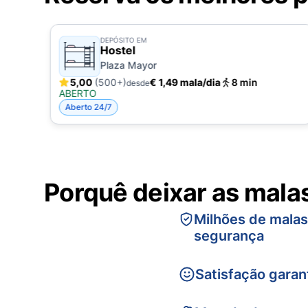
DEPÓSITO EM
Hostel
Plaza Mayor
5,00
(500+)
€ 1,49 mala/dia
8 min
desde
ABERTO
Aberto 24/7
Porquê deixar as mala
Milhões de mala
segurança
Satisfação garan