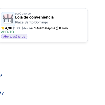
DEPÓSITO EM
Loja de conveniência
Plaza Santo Domingo
4,96
(100+)
€ 1,49 mala/dia
8 min
5,
desde
ABERTO
ABE
Aberto até tarde
Aber
s
/7