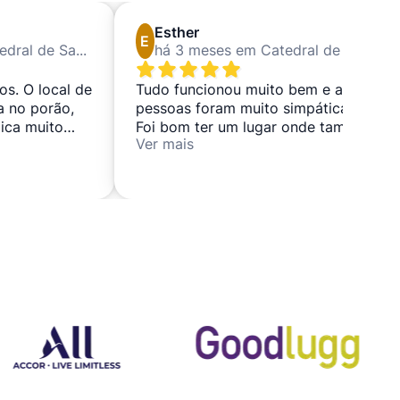
Esther
E
há 2 meses em Catedral de Santa María la Real de la Almudena
há 3 meses em Catedral de Santa María la Real de la Almudena
os. O local de
Tudo funcionou muito bem e as
 no porão,
pessoas foram muito simpáticas.
ica muito
Foi bom ter um lugar onde também
Ver mais
eríamos tido
pudéssemos ficar à vontade.
o peso das
 lesão no
os carregaram
 cima e para