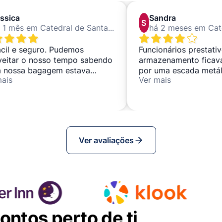
ssica
Sandra
S
há 1 mês em Catedral de Santa María la Real de la Almudena
ácil e seguro. Pudemos
Funcionários prestativ
veitar o nosso tempo sabendo
armazenamento ficava
a nossa bagagem estava
por uma escada metál
mais
Ver mais
ra com pessoas ótimas.
íngreme, com a qual t
dificuldades devido a
nossas malas e a uma
joelho. Os funcionári
nossas bagagens para
baixo a pedido.
Ver avaliações
ntos perto de ti