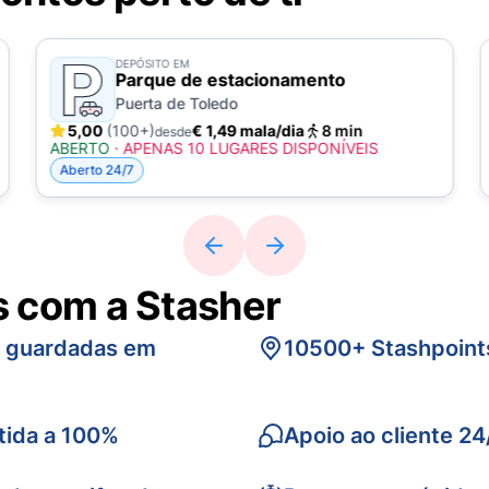
DEPÓSITO EM
Parque de estacionamento
Puerta de Toledo
5,00
(100+)
€ 1,49 mala/dia
8 min
desde
ABERTO
·
APENAS 10 LUGARES DISPONÍVEIS
Aberto 24/7
s com a Stasher
s guardadas em
10500+ Stashpoint
tida a 100%
Apoio ao cliente 24