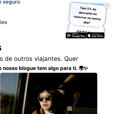
e seguro
Tem 5% de
desconto ao
reservar na nossa
tes
app!
Usa o código promocional:
GETAPP5
s
 de outros viajantes. Quer
o nosso blogue tem algo para ti. 🌍✨