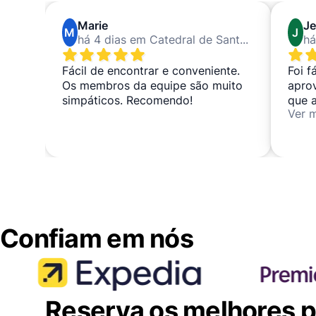
Marie
Je
M
J
há 4 dias em Catedral de Santa María la Real de la Almudena
Fácil de encontrar e conveniente.
Foi f
Os membros da equipe são muito
apro
simpáticos. Recomendo!
que 
Ver 
segu
Confiam em nós
Reserva os melhores po