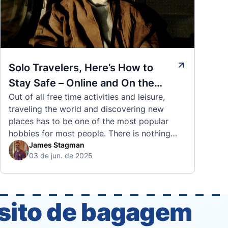
Solo Travelers, Here’s How to
Stay Safe – Online and On the
Out of all free time activities and leisure,
Road
traveling the world and discovering new
places has to be one of the most popular
hobbies for most people. There is nothing
quite like visiting a brand new city, country,
James Stagman
03 de jun. de 2025
or region and experiencing the culture, the
traditions, the languages, and everything else
that a completely new …
ósito de bagagem