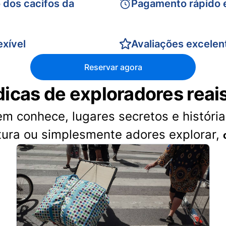
 dos cacifos da
Pagamento rápido 
xível
Avaliações excelen
Reservar agora
dicas de exploradores reai
 conhece, lugares secretos e histórias
tura ou simplesmente adores explorar,