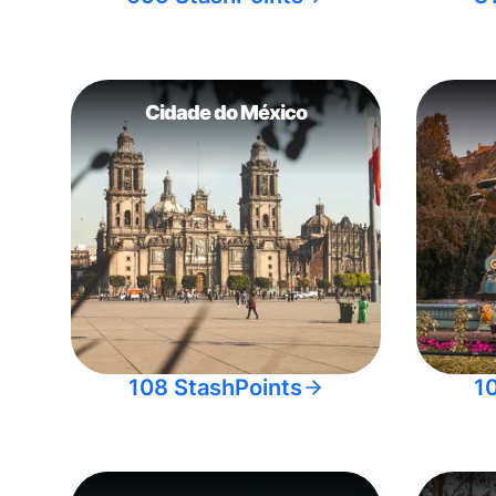
Cidade do México
108 StashPoints
1