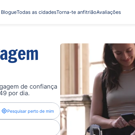
Blogue
Todas as cidades
Torna-te anfitrião
Avaliações
gagem
agagem de confiança
,49 por dia.
Pesquisar perto de mim