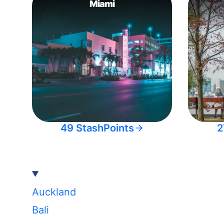
Miami
49 StashPoints
2
Auckland
Bali