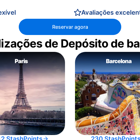
xível
Avaliações excelen
Reservar agora
alizações de Depósito de 
Paris
Barcelona
12 StashPoints
230 StashPoint