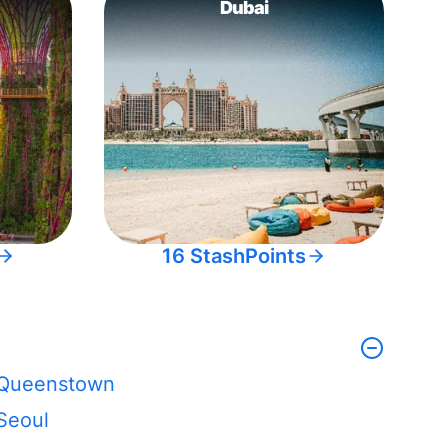
Dubai
16 StashPoints
Queenstown
Seoul