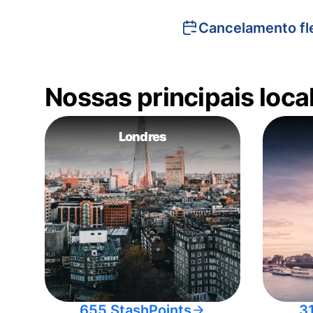
Cancelamento fle
Nossas principais loc
Londres
655 StashPoints
3