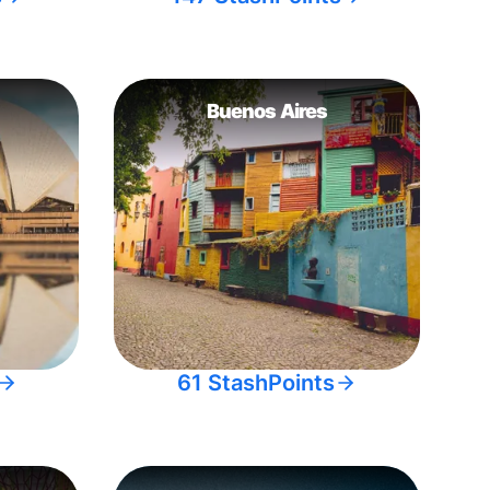
Buenos Aires
61 StashPoints