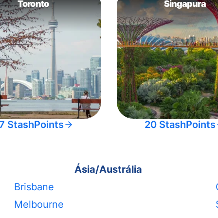
Toronto
Singapura
7 StashPoints
20 StashPoints
Ásia/Austrália
Brisbane
Melbourne