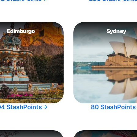
Edimburgo
Sydney
04 StashPoints
80 StashPoints