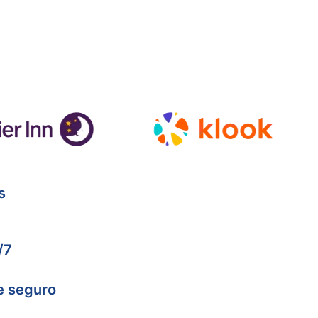
s
/7
e seguro