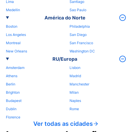
Lima
Santiago
Medellin
Sao Paulo
América do Norte
Boston
Philadelphia
Los Angeles
San Diego
Montreal
San Francisco
New Orleans
Washington DC
RU/Europa
Amsterdam
Lisbon
Athens
Madrid
Berlin
Manchester
Brighton
Milan
Budapest
Naples
Dublin
Rome
Florence
Ver todas as cidades