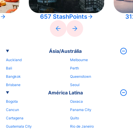
657 StashPoints
31
Ásia/Austrália
Auckland
Melbourne
Bali
Perth
Bangkok
Queenstown
Brisbane
Seoul
América Latina
Bogota
Oaxaca
Cancun
Panama City
Cartagena
Quito
Guatemala City
Rio de Janeiro