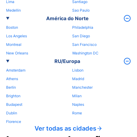
Lima
Santiago
Medellin
Sao Paulo
América do Norte
Boston
Philadelphia
Los Angeles
San Diego
Montreal
San Francisco
New Orleans
Washington DC
RU/Europa
Amsterdam
Lisbon
Athens
Madrid
Berlin
Manchester
Brighton
Milan
Budapest
Naples
Dublin
Rome
Florence
Ver todas as cidades