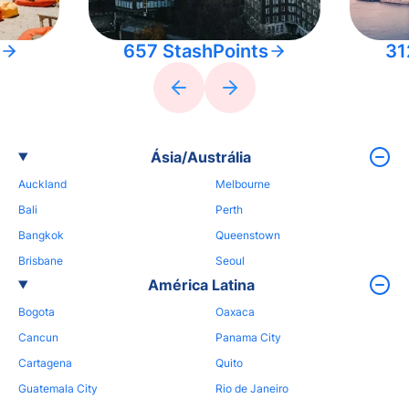
657 StashPoints
31
Ásia/Austrália
Auckland
Melbourne
Bali
Perth
Bangkok
Queenstown
Brisbane
Seoul
América Latina
Bogota
Oaxaca
Cancun
Panama City
Cartagena
Quito
Guatemala City
Rio de Janeiro