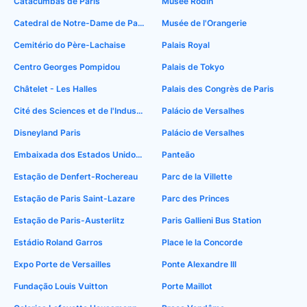
Catacumbas de Paris
Musée Rodin
Catedral de Notre-Dame de Paris
Musée de l'Orangerie
Cemitério do Père-Lachaise
Palais Royal
Centro Georges Pompidou
Palais de Tokyo
Châtelet - Les Halles
Palais des Congrès de Paris
Cité des Sciences et de l'Industrie
Palácio de Versalhes
Disneyland Paris
Palácio de Versalhes
Embaixada dos Estados Unidos em Paris
Panteão
Estação de Denfert-Rochereau
Parc de la Villette
Estação de Paris Saint-Lazare
Parc des Princes
Estação de Paris-Austerlitz
Paris Gallieni Bus Station
Estádio Roland Garros
Place le la Concorde
Expo Porte de Versailles
Ponte Alexandre III
Fundação Louis Vuitton
Porte Maillot