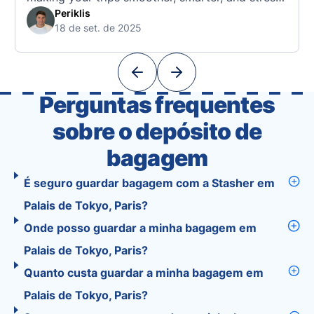
free. 🧭 What Makes the Tourist App Unique?
Periklis
18 de set. de 2025
Unlike standard travel apps, Tourist combines
powerful tools into one easy-to-use platform:
With Tourist, your trip planning becomes as
exciting …
Perguntas frequentes
sobre o depósito de
bagagem
É seguro guardar bagagem com a Stasher em
Palais de Tokyo, Paris?
Onde posso guardar a minha bagagem em
Palais de Tokyo, Paris?
Quanto custa guardar a minha bagagem em
Palais de Tokyo, Paris?