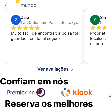
4
mundo
Zara
Simo
Z
S
há 20 dias em Palais de Tokyo
há 1 
Muito fácil de encontrar; a bolsa foi
Proprietár
guardada em local seguro
localizaçã
estado.
Ver avaliações
Confiam em nós
Reserva os melhores