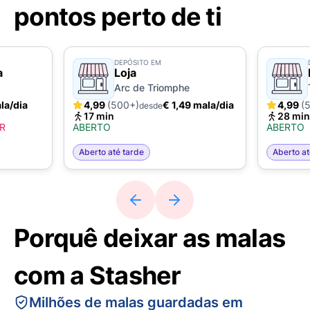
pontos perto de ti
DEPÓSITO EM
a
Loja
Arc de Triomphe
la/dia
4,99
(500+)
€ 1,49 mala/dia
4,99
(
desde
17 min
28 min
R
ABERTO
ABERTO
Aberto até tarde
Aberto at
Porquê deixar as malas
com a Stasher
Milhões de malas guardadas em