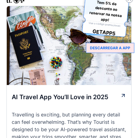
ti. 🌍✨
Tem 5% de
desconto ao
reservar na nossa
app!
Usa o código promocional:
GETAPP5
DESCARREGAR A APP
AI Travel App You’ll Love in 2025
Travelling is exciting, but planning every detail
can feel overwhelming. That’s why Tourist is
designed to be your AI-powered travel assistant,
making your trips smoother, smarter, and stress-