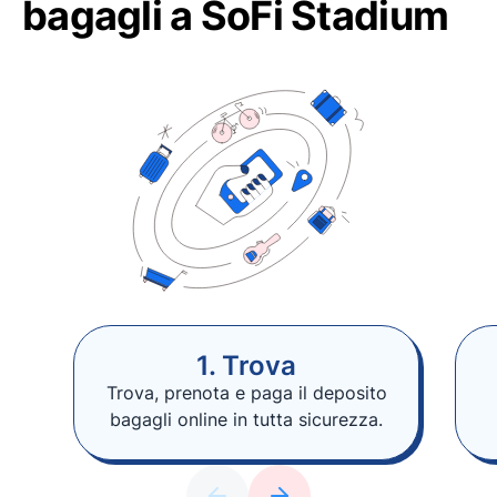
bagagli a SoFi Stadium
1. Trova
Trova, prenota e paga il deposito
bagagli online in tutta sicurezza.