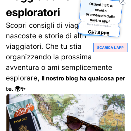
Ottieni il 5% di
sconto
prenotando dalla
esploratori
nostra app!
Scopri consigli di viaggio, chicche
Usa il codice coupon:
GETAPP5
nascoste e storie di altri
viaggiatori. Che tu stia
SCARICA L'APP
organizzando la prossima
avventura o ami semplicemente
esplorare,
il nostro blog ha qualcosa per
te. 🌍✨