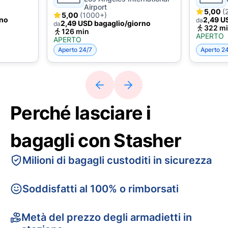
Airport
5,00
(
5,00
(1000+)
rno
2,49 U
da
2,49 USD bagaglio/giorno
da
322 m
126 min
APERTO
APERTO
Aperto 24/7
Aperto 2
Perché lasciare i
bagagli con Stasher
Milioni di bagagli custoditi in sicurezza
Soddisfatti al 100% o rimborsati
Metà del prezzo degli armadietti in