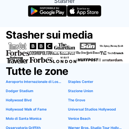
Stasher
Stasher sui media
Tutte le zone
Aeroporto Internazionale di Los Angeles
Staples Center
Dodger Stadium
Stazione Union
Hollywood Blvd
The Grove
Hollywood Walk of Fame
Universal Studios Hollywood
Molo di Santa Monica
Venice Beach
Osservatorio Griffith
Warner Bros. Studio Tour Hollywood