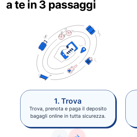
a te in 3 passaggi
1. Trova
Trova, prenota e paga il deposito
bagagli online in tutta sicurezza.