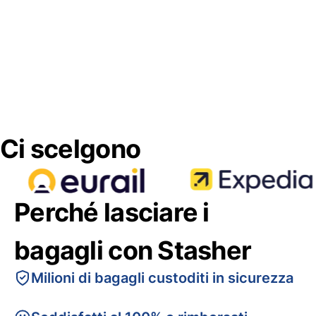
Ci scelgono
Perché lasciare i
bagagli con Stasher
Milioni di bagagli custoditi in sicurezza