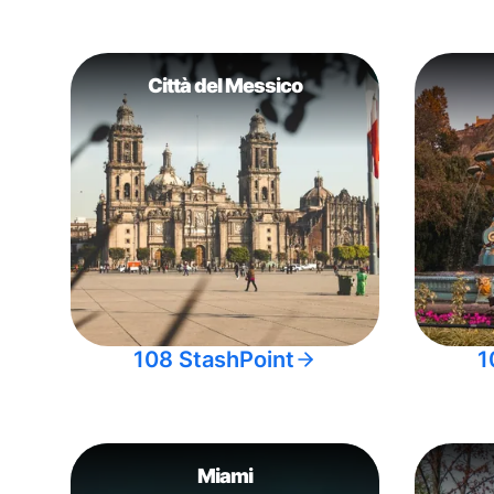
Città del Messico
108 StashPoint
1
Miami