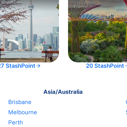
27 StashPoint
20 StashPoint
Asia/Australia
Brisbane
Melbourne
Perth