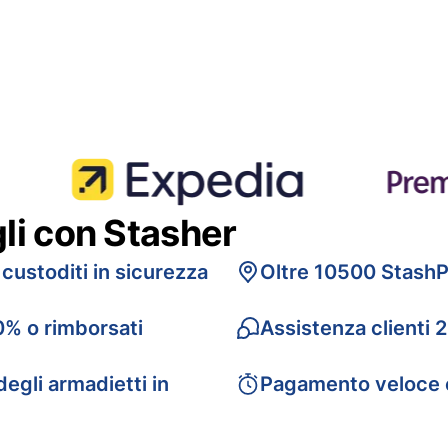
gli con Stasher
 custoditi in sicurezza
Oltre 10500 StashP
0% o rimborsati
Assistenza clienti 
egli armadietti in
Pagamento veloce 