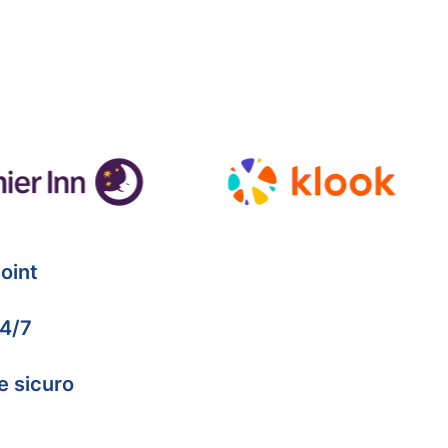
oint
24/7
e sicuro