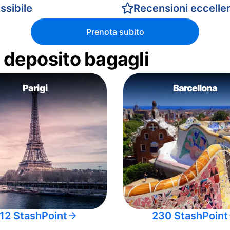
ssibile
Recensioni eccellen
Prenota subito
di deposito bagagli
Parigi
Barcellona
12 StashPoint
230 StashPoint