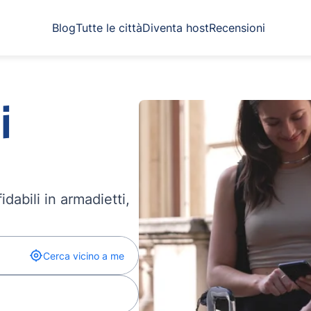
Blog
Tutte le città
Diventa host
Recensioni
i
dabili in armadietti,
Cerca vicino a me