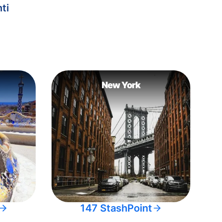
ti
New York
147 StashPoint