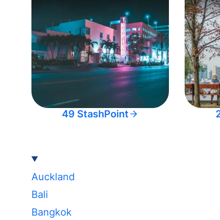
49 StashPoint
Auckland
Bali
Bangkok