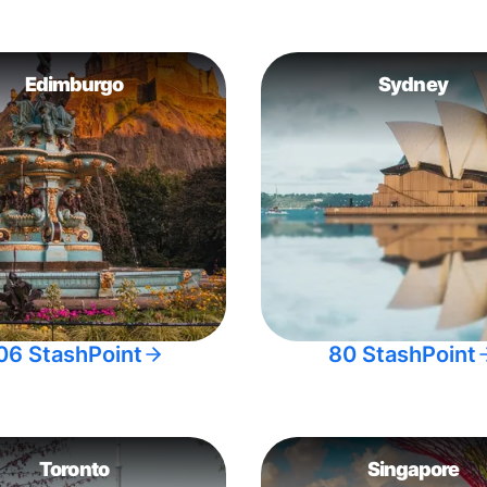
Edimburgo
Sydney
06 StashPoint
80 StashPoint
Toronto
Singapore