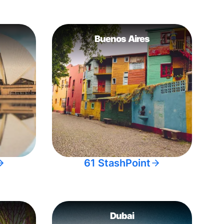
Buenos Aires
61 StashPoint
Dubai