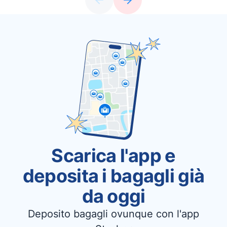
Scarica l'app e
deposita i bagagli già
da oggi
Deposito bagagli ovunque con l'app