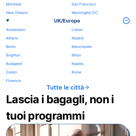
Montreal
San Francisco
New Orleans
Washington DC
UK/Europa
Amsterdam
Lisbon
Athens
Madrid
Berlin
Manchester
Brighton
Milan
Budapest
Naples
Dublin
Rome
Florence
Tutte le città
Lascia i bagagli, non i
tuoi programmi